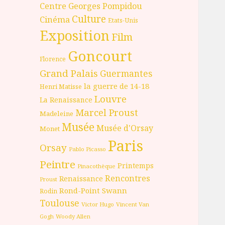
Centre Georges Pompidou
Culture
Cinéma
Etats-Unis
Exposition
Film
Goncourt
Florence
Grand Palais
Guermantes
la guerre de 14-18
Henri Matisse
Louvre
La Renaissance
Marcel Proust
Madeleine
Musée
Musée d'Orsay
Monet
Paris
Orsay
Pablo Picasso
Peintre
Printemps
Pinacothèque
Rencontres
Renaissance
Proust
Rond-Point
Swann
Rodin
Toulouse
Victor Hugo
Vincent Van
Gogh
Woody Allen