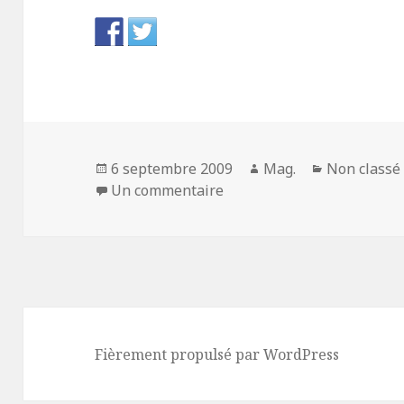
Publié
Auteur
Catégories
6 septembre 2009
Mag.
Non classé
le
sur Le temps qu'il reste. E
Un commentaire
Fièrement propulsé par WordPress