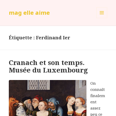
mag elle aime
MENU
ET
WIDGETS
Étiquette :
Ferdinand Ier
Cranach et son temps.
Musée du Luxembourg
On
connaît
finalem
ent
assez
peu ce