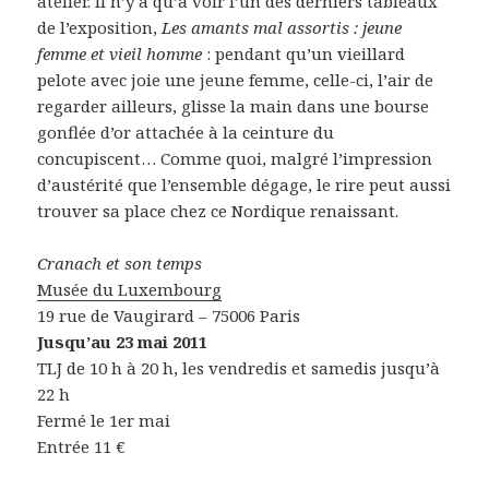
atelier. Il n’y a qu’à voir l’un des derniers tableaux
de l’exposition,
Les amants mal assortis : jeune
femme et vieil homme
: pendant qu’un vieillard
pelote avec joie une jeune femme, celle-ci, l’air de
regarder ailleurs, glisse la main dans une bourse
gonflée d’or attachée à la ceinture du
concupiscent… Comme quoi, malgré l’impression
d’austérité que l’ensemble dégage, le rire peut aussi
trouver sa place chez ce Nordique renaissant.
Cranach et son temps
Musée du Luxembourg
19 rue de Vaugirard – 75006 Paris
Jusqu’au 23 mai 2011
TLJ de 10 h à 20 h, les vendredis et samedis jusqu’à
22 h
Fermé le 1er mai
Entrée 11 €