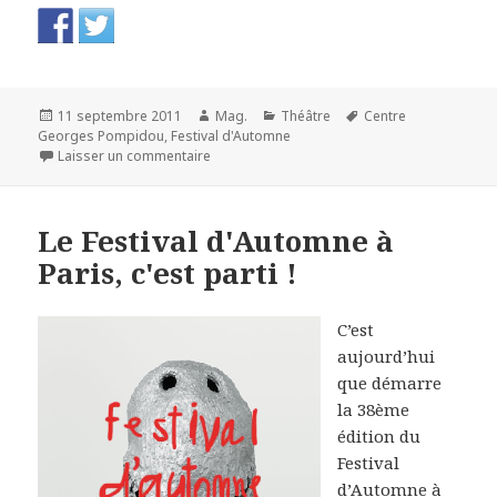
Publié
Auteur
Catégories
Mots-
11 septembre 2011
Mag.
Théâtre
Centre
le
clés
Georges Pompidou
,
Festival d'Automne
sur Festival d'Automne à Paris : ça va démarre
Laisser un commentaire
Le Festival d'Automne à
Paris, c'est parti !
C’est
aujourd’hui
que démarre
la 38ème
édition du
Festival
d’Automne à