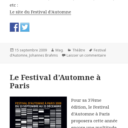
etc :
Le site du Festival d’Automne
Publié
Auteur
Catégories
Mots-
15 septembre 2009
Mag.
Théâtre
Festival
le
clés
sur Le Festiva
d'Automne
,
Johannes Brahms
Laisser un commentaire
Le Festival d’Automne à
Paris
Pour sa 37ème
édition, le Festival
d’Automne à Paris
proposera cette année
encore une multitude