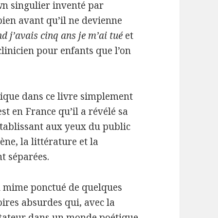
wn singulier inventé par
en avant qu’il ne devienne
d j’avais cinq ans je m’ai tué
et
linicien pour enfants que l’on
plique dans ce livre simplement
’est en France qu’il a révélé sa
 établissant aux yeux du public
ène, la littérature et la
t séparées.
 du mime ponctué de quelques
oires absurdes qui, avec la
ectateur dans un monde poétique.