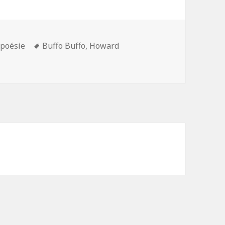
Mots-
 poésie
Buffo Buffo
,
Howard
 Buten. Buffo
clés