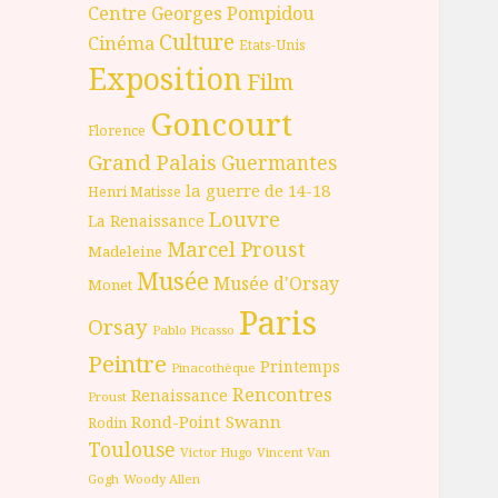
Centre Georges Pompidou
Culture
Cinéma
Etats-Unis
Exposition
Film
Goncourt
Florence
Grand Palais
Guermantes
la guerre de 14-18
Henri Matisse
Louvre
La Renaissance
Marcel Proust
Madeleine
Musée
Musée d'Orsay
Monet
Paris
Orsay
Pablo Picasso
Peintre
Printemps
Pinacothèque
Rencontres
Renaissance
Proust
Rond-Point
Swann
Rodin
Toulouse
Victor Hugo
Vincent Van
Gogh
Woody Allen