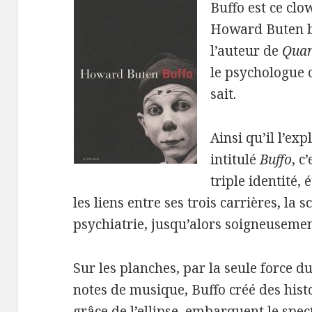
Buffo est ce clo
Howard Buten bi
l’auteur de
Quan
le psychologue c
sait.
Ainsi qu’il l’ex
intitulé
Buffo
, c
triple identité,
les liens entre ses trois carrières, la sc
psychiatrie, jusqu’alors soigneusemen
Sur les planches, par la seule force
notes de musique, Buffo créé des hist
grâce de l’ellipse, embarquent le sp