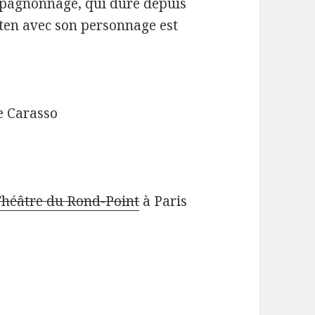
ompagnonnage, qui dure depuis
ten avec son personnage est
e Carasso
Théâtre du Rond-Point
à Paris