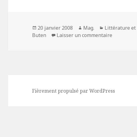
Publié
Auteur
Catégories
20 janvier 2008
Mag.
Littérature et
le
sur Howard
Buten
Laisser un commentaire
Fièrement propulsé par WordPress