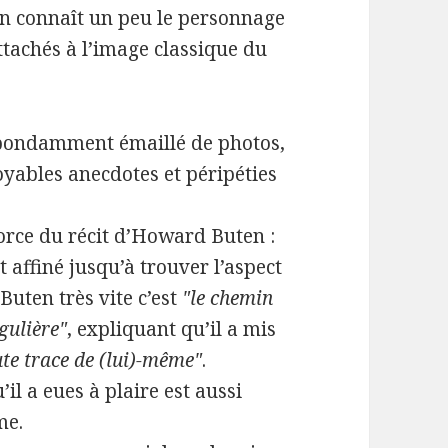
on connaît un peu le personnage
ttachés à l’image classique du
 abondamment émaillé de photos,
oyables anecdotes et péripéties
a force du récit d’Howard Buten :
t affiné jusqu’à trouver l’aspect
Buten très vite c’est
"le chemin
gulière"
, expliquant qu’il a mis
te trace de (lui)-même"
.
u’il a eues à plaire est aussi
me.