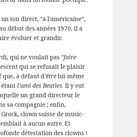
un ton direct, "à l’américaine",
u début des années 1970, il a
ire évoluer et grandir.
di, qui ne voulait pas
"faire
escent qui se refusait le plaisir
f que, à défaut d
‘être
lui-même
n étant
l’ami des Beatles
. Il y eut
 laquelle un grand directeur le
s sa compagnie ; enfin,
de Grock, clown suisse de music-
emblait à aucun autre. Et
rofonde détestation des clowns !