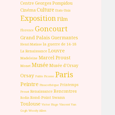
Centre Georges Pompidou
Culture
Cinéma
Etats-Unis
Exposition
Film
Goncourt
Florence
Grand Palais
Guermantes
la guerre de 14-18
Henri Matisse
Louvre
La Renaissance
Marcel Proust
Madeleine
Musée
Musée d'Orsay
Monet
Paris
Orsay
Pablo Picasso
Peintre
Printemps
Pinacothèque
Rencontres
Renaissance
Proust
Rond-Point
Swann
Rodin
Toulouse
Victor Hugo
Vincent Van
Gogh
Woody Allen