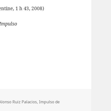
tine, 1 h 43, 2008)
Impulso
Mots-
Alonso Ruiz Palacios
,
Impulso de
r A Paris, les films primés aux Rencontres de Toulouse
clés