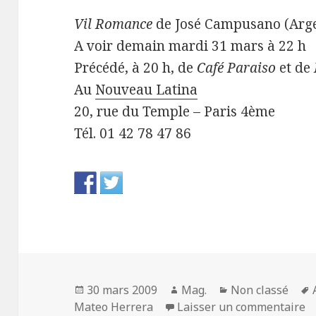
Vil Romance
de José Campusano (Argen
A voir demain mardi 31 mars à 22 h
Précédé, à 20 h, de
Café Paraiso
et de
Au
Nouveau Latina
20, rue du Temple – Paris 4ème
Tél. 01 42 78 47 86
Publié
Auteur
Catégories
30 mars 2009
Mag.
Non classé
le
su
Mateo Herrera
Laisser un commentaire