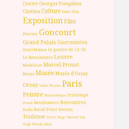
Centre Georges Pompidou
Culture
Cinéma
Etats-Unis
Exposition
Film
Goncourt
Florence
Grand Palais
Guermantes
la guerre de 14-18
Henri Matisse
Louvre
La Renaissance
Marcel Proust
Madeleine
Musée
Musée d'Orsay
Monet
Paris
Orsay
Pablo Picasso
Peintre
Printemps
Pinacothèque
Rencontres
Renaissance
Proust
Rond-Point
Swann
Rodin
Toulouse
Victor Hugo
Vincent Van
Gogh
Woody Allen