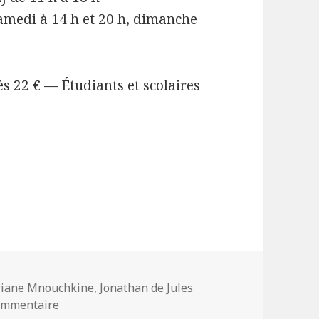
samedi à 14 h et 20 h, dimanche
tés 22 € — Étudiants et scolaires
ots-
riane Mnouchkine
,
Jonathan de Jules
és
sur Les naufragés du fol espoir. Théâtre du solei
commentaire