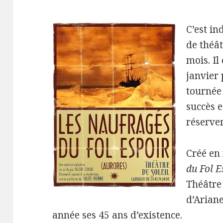
C’est in
de théât
mois. Il
janvier 
tournée 
succès e
réserver
Créé en 
du Fol E
Théâtre 
d’Arian
année ses 45 ans d’existence.