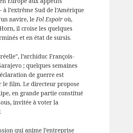
 en Europe aux appétits
– à l’extrême Sud de l’Amérique
’un navire, le
Fol Espoir
où,
Horn, il croise les quelques
minés et en état de sursis.
éelle", l’archiduc François-
 Sarajevo ; quelques semaines
déclaration de guerre est
r le film. Le directeur propose
uipe, en grande partie constitué
us, invitée à voter la
.
assion qui anime l’entreprise