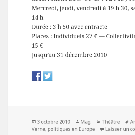
Mercredi, jeudi, vendredi à 19 h 30, 
14 h
Durée : 3 h 50 avec entracte
Places : Individuels 27 € — Collectivi
15 €
Jusqu’au 31 décembre 2010
Publié
Auteur
Catégories
M
3 octobre 2010
Mag.
Théâtre
A
le
cl
Verne
,
politiques en Europe
Laisser un 