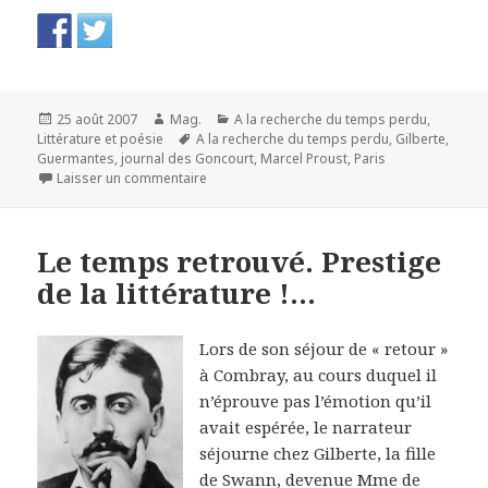
Publié
Auteur
Catégories
25 août 2007
Mag.
A la recherche du temps perdu
,
le
Mots-
Littérature et poésie
A la recherche du temps perdu
,
Gilberte
,
clés
Guermantes
,
journal des Goncourt
,
Marcel Proust
,
Paris
sur A la recherche du temps perdu. Le temps 
Laisser un commentaire
Le temps retrouvé. Prestige
de la littérature !…
Lors de son séjour de « retour »
à Combray, au cours duquel il
n’éprouve pas l’émotion qu’il
avait espérée, le narrateur
séjourne chez Gilberte, la fille
de Swann, devenue Mme de