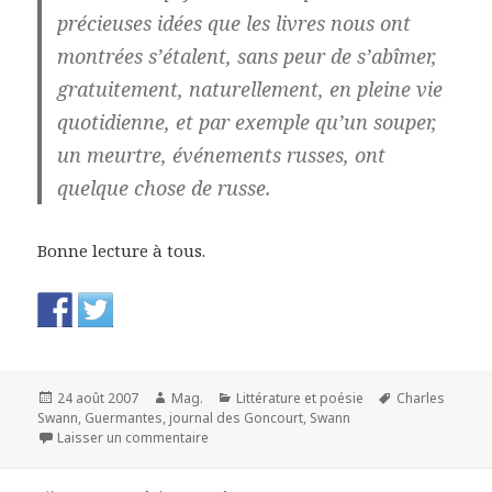
précieuses idées que les livres nous ont
montrées s’étalent, sans peur de s’abîmer,
gratuitement, naturellement, en pleine vie
quotidienne, et par exemple qu’un souper,
un meurtre, événements russes, ont
quelque chose de russe.
Bonne lecture à tous.
Publié
Auteur
Catégories
Mots-
24 août 2007
Mag.
Littérature et poésie
Charles
le
clés
Swann
,
Guermantes
,
journal des Goncourt
,
Swann
sur Le temps retrouvé. Prestige de la littératu
Laisser un commentaire