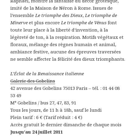
Raphaël, montre la fantaisie du décor grotesque,
imité de la Maison de Néron à Rome. Issues de
l’ensemble
Le triomphe des Dieux
,
Le triomphe de
Minerve
et plus encore
Le triomphe de Vénus
font
toute leur place à la liberté d’invention, à la
légèreté de ton, à la respiration. Motifs végétaux et
floraux, mélange des règnes humain et animal,
ambiance festive, aucune des épreuves traversées
ne semble affecter la félicité des dieux triomphants.
L’Éclat de la Renaissance italienne
Galerie des Gobelins
42 avenue des Gobelins 75013 Paris – tél. : 01 44 08
53 49
M° Gobelins / bus 27, 47, 83, 91
Tous les jours, de 11 h à 18h, sauf le lundi
Plein tarif : 6 € (Tarif réduit : 4 €)
Accès gratuit le dernier dimanche de chaque mois
Jusqu’au 24 juillet 2011