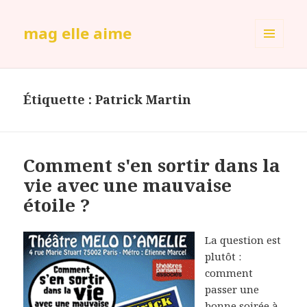
mag elle aime
MENU
ET
WIDGETS
Étiquette :
Patrick Martin
Comment s'en sortir dans la
vie avec une mauvaise
étoile ?
La question est
plutôt :
comment
passer une
bonne soirée à