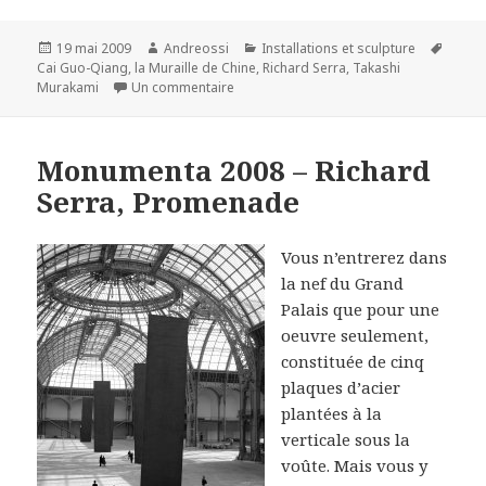
Publié
Auteur
Catégories
Mots-
19 mai 2009
Andreossi
Installations et sculpture
le
clés
Cai Guo-Qiang
,
la Muraille de Chine
,
Richard Serra
,
Takashi
sur Cai Guo-Qiang : Je veux croire au G
Murakami
Un commentaire
Monumenta 2008 – Richard
Serra, Promenade
Vous n’entrerez dans
la nef du Grand
Palais que pour une
oeuvre seulement,
constituée de cinq
plaques d’acier
plantées à la
verticale sous la
voûte. Mais vous y