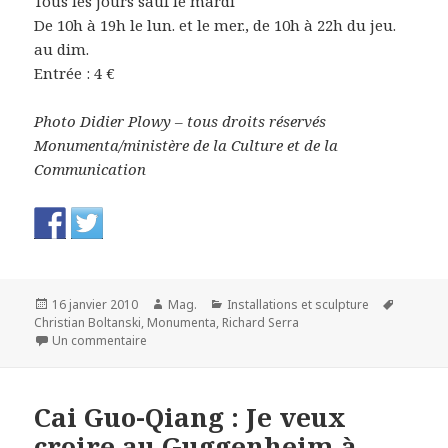
Tous les jours sauf le mardi
De 10h à 19h le lun. et le mer., de 10h à 22h du jeu.
au dim.
Entrée : 4 €
Photo Didier Plowy – tous droits réservés
Monumenta/ministère de la Culture et de la
Communication
Publié
Auteur
Catégories
Mots-
16 janvier 2010
Mag.
Installations et sculpture
le
clés
Christian Boltanski
,
Monumenta
,
Richard Serra
sur Monumenta 2010 – Christian Boltanski, Personn
Un commentaire
Cai Guo-Qiang : Je veux
croire au Guggenheim à