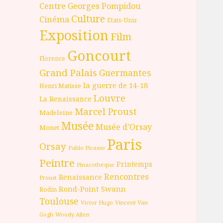
Centre Georges Pompidou
Culture
Cinéma
Etats-Unis
Exposition
Film
Goncourt
Florence
Grand Palais
Guermantes
la guerre de 14-18
Henri Matisse
Louvre
La Renaissance
Marcel Proust
Madeleine
Musée
Musée d'Orsay
Monet
Paris
Orsay
Pablo Picasso
Peintre
Printemps
Pinacothèque
Rencontres
Renaissance
Proust
Rond-Point
Swann
Rodin
Toulouse
Victor Hugo
Vincent Van
Gogh
Woody Allen