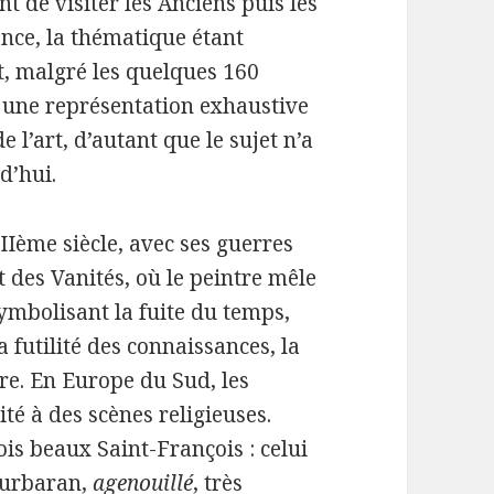
 de visiter les Anciens puis les
nce, la thématique étant
, malgré les quelques 160
à une représentation exhaustive
e l’art, d’autant que le sujet n’a
d’hui.
Ième siècle, avec ses guerres
 des Vanités, où le peintre mêle
ymbolisant la fuite du temps,
la futilité des connaissances, la
ère. En Europe du Sud, les
ité à des scènes religieuses.
ois beaux Saint-François : celui
 Zurbaran,
agenouillé
, très