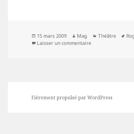
Publié
Auteur
Catégories
Mot
15 mars 2009
Mag.
Théâtre
Rog
le
sur Amédée (ou Com
clé
Laisser un commentaire
Fièrement propulsé par WordPress