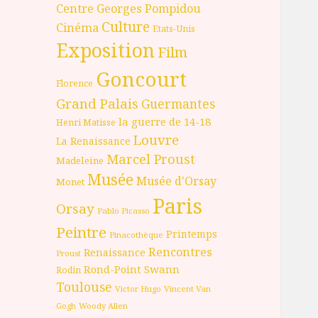
Centre Georges Pompidou
Culture
Cinéma
Etats-Unis
Exposition
Film
Goncourt
Florence
Grand Palais
Guermantes
la guerre de 14-18
Henri Matisse
Louvre
La Renaissance
Marcel Proust
Madeleine
Musée
Musée d'Orsay
Monet
Paris
Orsay
Pablo Picasso
Peintre
Printemps
Pinacothèque
Rencontres
Renaissance
Proust
Rond-Point
Swann
Rodin
Toulouse
Victor Hugo
Vincent Van
Gogh
Woody Allen