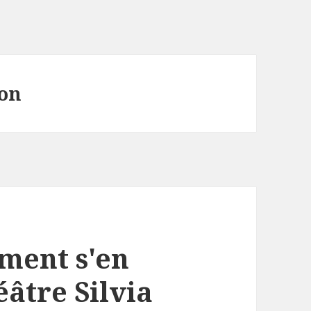
on
ment s'en
âtre Silvia