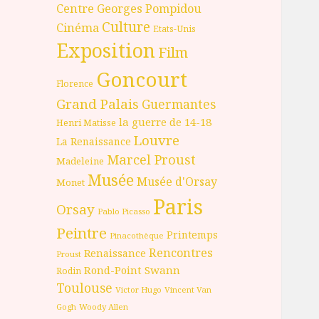
Centre Georges Pompidou
Culture
Cinéma
Etats-Unis
Exposition
Film
Goncourt
Florence
Grand Palais
Guermantes
la guerre de 14-18
Henri Matisse
Louvre
La Renaissance
Marcel Proust
Madeleine
Musée
Musée d'Orsay
Monet
Paris
Orsay
Pablo Picasso
Peintre
Printemps
Pinacothèque
Rencontres
Renaissance
Proust
Rond-Point
Swann
Rodin
Toulouse
Victor Hugo
Vincent Van
Gogh
Woody Allen