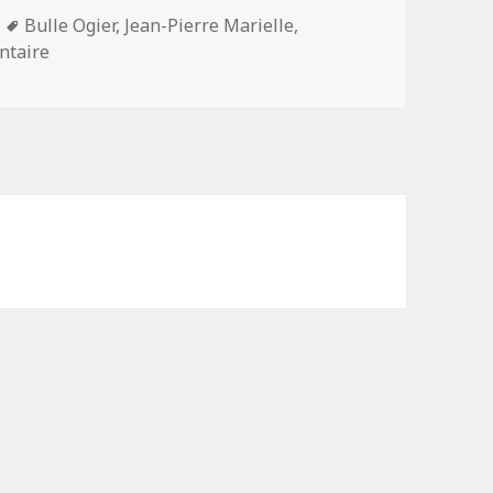
Mots-
Bulle Ogier
,
Jean-Pierre Marielle
,
clés
sur Faut que ça danse. Noémie Lvovsky
ntaire