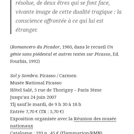
résolue, de deux êtres qui se font face,
vivante image de cette dualité tragique : la
conscience affrontée à ce qui lui est
étranger.
(
Romancero du Picador
, 1960, dans le recueil
Un
génie sans piédestal et autres textes sur Picasso
, Ed.
Fourbis, 1992)
Sol y Sombra
. Picasso / Carmen
Musée National Picasso
Hôtel Salé, 5 rue de Thorigny – Paris 3ème
Jusqu’au 24 juin 2007
Tlj sauf le mardi, de 9 h 30 à 18 h
Entrée 7,70 € (TR : 5,70 €)
Exposition organisée avec la
Réunion des musée
nationaux
Catalogue
: 193 p., 45 € (Flammarion/RMN)