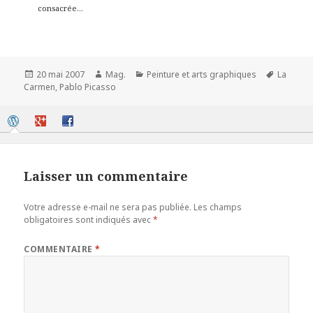
consacrée...
Publié
Auteur
Catégories
Mots-
20 mai 2007
Mag.
Peinture et arts graphiques
La
le
clés
Carmen
,
Pablo Picasso
Laisser un commentaire
Votre adresse e-mail ne sera pas publiée.
Les champs
obligatoires sont indiqués avec
*
COMMENTAIRE
*