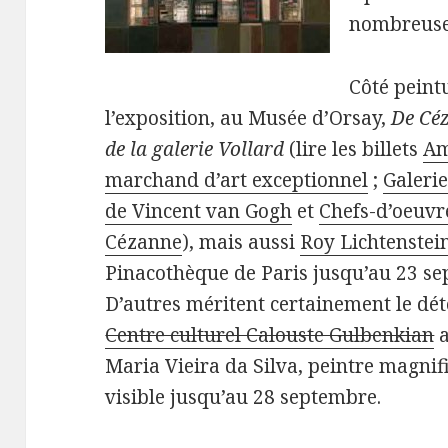
nombreuses
Côté peint
l’exposition, au Musée d’Orsay,
De Céz
de la galerie Vollard
(lire les billets
Am
marchand d’art exceptionnel
;
Galerie
de Vincent van Gogh
et
Chefs-d’oeuvre
Cézanne
), mais aussi
Roy Lichtenstei
Pinacothèque de Paris jusqu’au 23 s
D’autres méritent certainement le déto
Centre culturel Calouste Gulbenkian
a
Maria Vieira da Silva, peintre magnifi
visible jusqu’au 28 septembre.