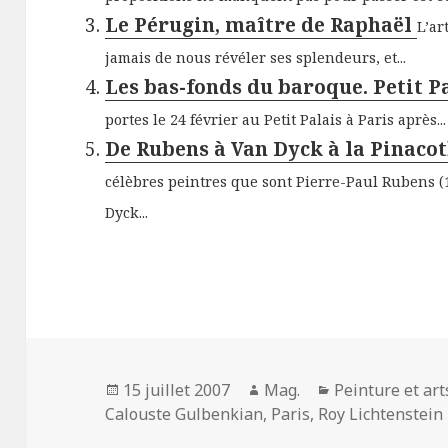
Le Pérugin, maître de Raphaël
L’ar
jamais de nous révéler ses splendeurs, et...
Les bas-fonds du baroque. Petit P
portes le 24 février au Petit Palais à Paris après...
De Rubens à Van Dyck à la Pinaco
célèbres peintres que sont Pierre-Paul Rubens (
Dyck...
Publié
Auteur
Catégories
15 juillet 2007
Mag.
Peinture et ar
le
Calouste Gulbenkian
,
Paris
,
Roy Lichtenstein