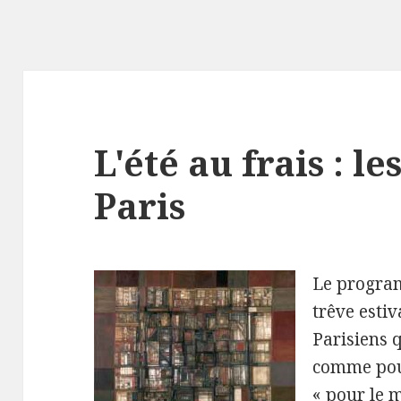
L'été au frais : l
Paris
Le program
trêve estiv
Parisiens 
comme pour
« pour le m