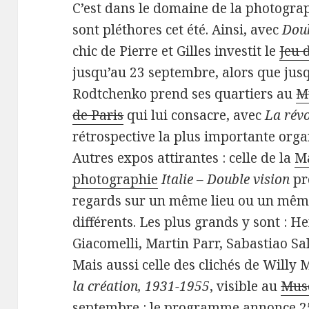
C’est dans le domaine de la photogra
sont pléthores cet été. Ainsi, avec
Doub
chic de Pierre et Gilles investit le
Jeu 
jusqu’au 23 septembre, alors que jus
Rodtchenko prend ses quartiers au
M
de Paris
qui lui consacre, avec
La révo
rétrospective la plus importante orga
Autres expos attirantes : celle de la
Ma
photographie
Italie – Double vision
pr
regards sur un même lieu ou un même 
différents. Les plus grands y sont : H
Giacomelli, Martin Parr, Sabastiao S
Mais aussi celle des clichés de Willy
la création, 1931-1955
, visible au
Mus
septembre : le programme annonce 25