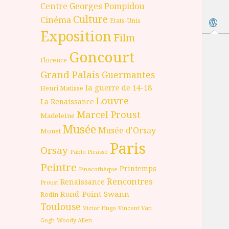
Centre Georges Pompidou
Culture
Cinéma
Etats-Unis
Exposition
Film
Goncourt
Florence
Grand Palais
Guermantes
la guerre de 14-18
Henri Matisse
Louvre
La Renaissance
Marcel Proust
Madeleine
Musée
Musée d'Orsay
Monet
Paris
Orsay
Pablo Picasso
Peintre
Printemps
Pinacothèque
Rencontres
Renaissance
Proust
Rond-Point
Swann
Rodin
Toulouse
Victor Hugo
Vincent Van
Gogh
Woody Allen