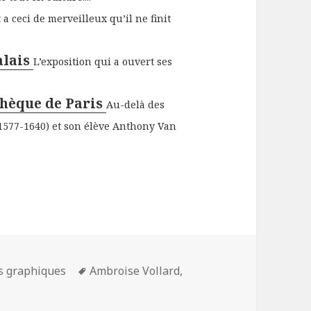
t a ceci de merveilleux qu’il ne finit
alais
L’exposition qui a ouvert ses
thèque de Paris
Au-delà des
1577-1640) et son élève Anthony Van
Mots-
ts graphiques
Ambroise Vollard
,
clés