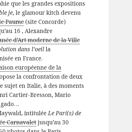
phie que les grandes expositions
le je
, le glamour kitch devenu
de Paume
(site Concorde)
qu’au 16 , Alexandre
usée d’Art moderne de la Ville
lution dans l’oeil
la
nisée en France.
ison européenne de la
opose la confrontation de deux
sujet en Italie, à des moments
enri Cartier-Bresson, Mario
algado…
 Maywald, intitulée
Le Pari(s) de
ée Carnavalet
jusqu’au 30
0 photos dans le Paris