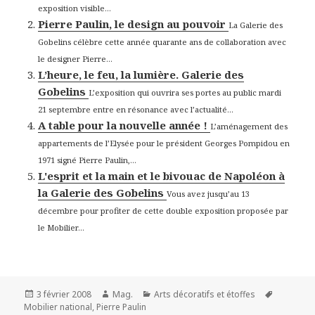
exposition visible...
Pierre Paulin, le design au pouvoir
La Galerie des
Gobelins célèbre cette année quarante ans de collaboration avec
le designer Pierre...
L’heure, le feu, la lumière. Galerie des
Gobelins
L’exposition qui ouvrira ses portes au public mardi
21 septembre entre en résonance avec l’actualité...
A table pour la nouvelle année !
L’aménagement des
appartements de l’Elysée pour le président Georges Pompidou en
1971 signé Pierre Paulin,...
L'esprit et la main et le bivouac de Napoléon à
la Galerie des Gobelins
Vous avez jusqu’au 13
décembre pour profiter de cette double exposition proposée par
le Mobilier...
Publié
Auteur
Catégories
Mots-
3 février 2008
Mag.
Arts décoratifs et étoffes
le
clés
Mobilier national
,
Pierre Paulin