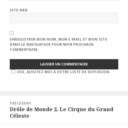
SITE WEB
ENREGISTRER MON NOM, MON E-MAIL ET MON SITE
DANS LE NAVIGATEUR POUR MON PROCHAIN
COMMENTAIRE.
OUI, AJOUTEZ MOI À VOTRE LISTE DE DIFFUSION.
Navigation
PRÉCÉDENT
de
Drôle de Monde 2. Le Cirque du Grand
Article
l’article
Céleste
précédent :