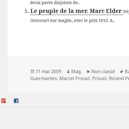
deux pavés disjoints de...
Le peuple de la mer. Marc Elder
Dé
Goncourt sur maglm, avec le prix 1913. A...
Publié
Auteur
Catégories
M
31 mai 2009
Mag.
Non classé
B
le
cl
Guermantes
,
Marcel Proust
,
Proust
,
Roland Pe