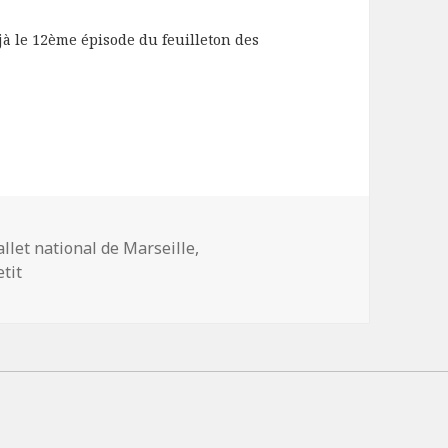
jà le 12ème épisode du feuilleton des
ots-
allet national de Marseille
,
és
tit