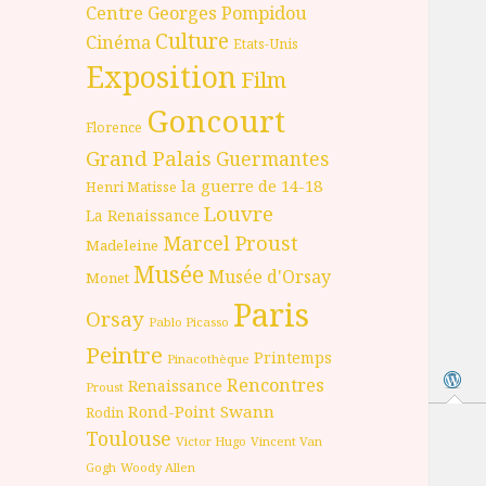
Centre Georges Pompidou
Culture
Cinéma
Etats-Unis
Exposition
Film
Goncourt
Florence
Grand Palais
Guermantes
la guerre de 14-18
Henri Matisse
Louvre
La Renaissance
Marcel Proust
Madeleine
Musée
Musée d'Orsay
Monet
Paris
Orsay
Pablo Picasso
Peintre
Printemps
Pinacothèque
Rencontres
Renaissance
Proust
Rond-Point
Swann
Rodin
Toulouse
Victor Hugo
Vincent Van
Gogh
Woody Allen