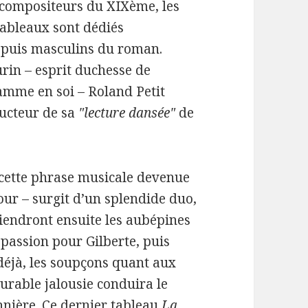
compositeurs du XIXème, les
 tableaux sont dédiés
 puis masculins du roman.
rin – esprit duchesse de
amme en soi – Roland Petit
nducteur de sa
"lecture dansée"
de
– cette phrase musicale devenue
ur – surgit d’un splendide duo,
Viendront ensuite les aubépines
 passion pour Gilberte, puis
, déjà, les soupçons quant aux
urable jalousie conduira le
onnière. Ce dernier tableau
La