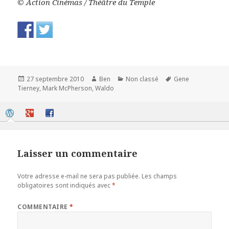
© Action Cinémas / Théâtre du Temple
Publié
Auteur
Catégories
Mots-
27 septembre 2010
Ben
Non classé
Gene
le
clés
Tierney
,
Mark McPherson
,
Waldo
Laisser un commentaire
Votre adresse e-mail ne sera pas publiée.
Les champs
obligatoires sont indiqués avec
*
COMMENTAIRE
*