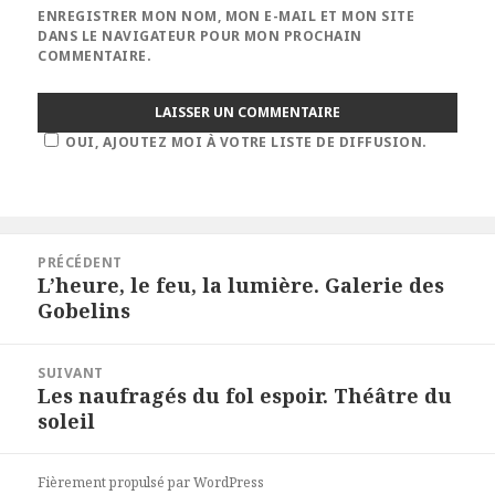
ENREGISTRER MON NOM, MON E-MAIL ET MON SITE
DANS LE NAVIGATEUR POUR MON PROCHAIN
COMMENTAIRE.
OUI, AJOUTEZ MOI À VOTRE LISTE DE DIFFUSION.
Navigation
PRÉCÉDENT
de
L’heure, le feu, la lumière. Galerie des
Article
l’article
Gobelins
précédent :
SUIVANT
Les naufragés du fol espoir. Théâtre du
Article
soleil
suivant :
Fièrement propulsé par WordPress