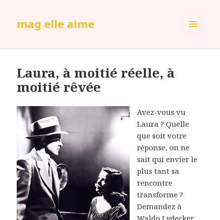
mag elle aime
MENU
ET
WIDGETS
Laura, à moitié réelle, à
moitié rêvée
Avez-vous vu
Laura ? Quelle
que soit votre
réponse, on ne
sait qui envier le
plus tant sa
rencontre
transforme ?
Demandez à
Waldo Lydecker,