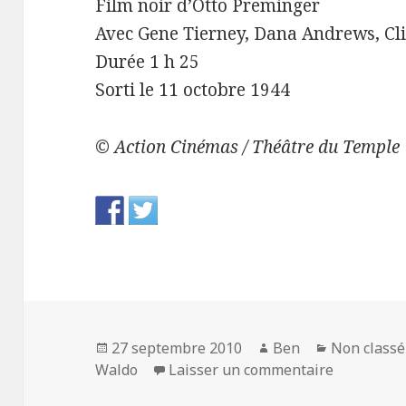
Film noir d’Otto Preminger
Avec Gene Tierney, Dana Andrews, Cl
Durée 1 h 25
Sorti le 11 octobre 1944
© Action Cinémas / Théâtre du Temple
Publié
Auteur
Catégories
27 septembre 2010
Ben
Non classé
le
sur Laura, 
Waldo
Laisser un commentaire