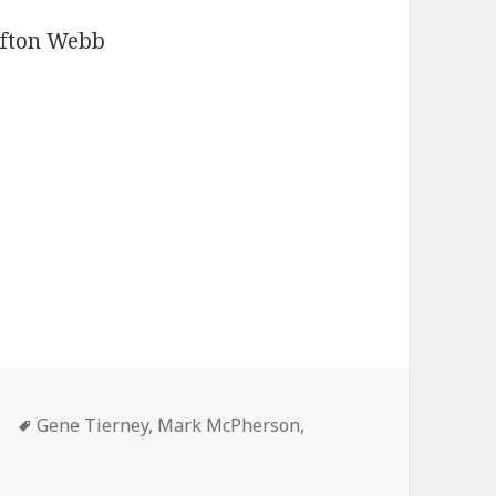
ifton Webb
Mots-
Gene Tierney
,
Mark McPherson
,
à moitié réelle, à moitié rêvée
clés