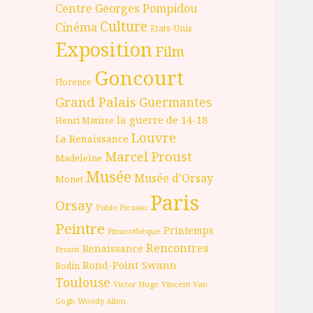
Centre Georges Pompidou
Culture
Cinéma
Etats-Unis
Exposition
Film
Goncourt
Florence
Grand Palais
Guermantes
la guerre de 14-18
Henri Matisse
Louvre
La Renaissance
Marcel Proust
Madeleine
Musée
Musée d'Orsay
Monet
Paris
Orsay
Pablo Picasso
Peintre
Printemps
Pinacothèque
Rencontres
Renaissance
Proust
Rond-Point
Swann
Rodin
Toulouse
Victor Hugo
Vincent Van
Gogh
Woody Allen