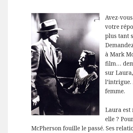
Avez-vous 
votre répo
plus tant 
Demandez
à Mark Mc
film… dema
sur Laura,
l’intrigue.
femme.
Laura est 
elle ? Pou
McPherson fouille le passé. Ses relatio