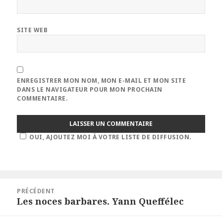
SITE WEB
ENREGISTRER MON NOM, MON E-MAIL ET MON SITE
DANS LE NAVIGATEUR POUR MON PROCHAIN
COMMENTAIRE.
OUI, AJOUTEZ MOI À VOTRE LISTE DE DIFFUSION.
Navigation
PRÉCÉDENT
de
Les noces barbares. Yann Queffélec
Article
l’article
précédent :