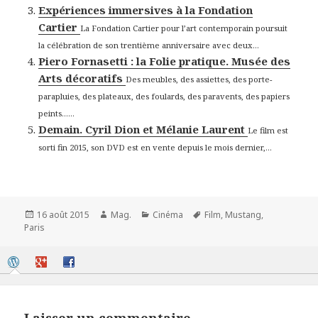
Expériences immersives à la Fondation
Cartier
La Fondation Cartier pour l’art contemporain poursuit
la célébration de son trentième anniversaire avec deux...
Piero Fornasetti : la Folie pratique. Musée des
Arts décoratifs
Des meubles, des assiettes, des porte-
parapluies, des plateaux, des foulards, des paravents, des papiers
peints…...
Demain. Cyril Dion et Mélanie Laurent
Le film est
sorti fin 2015, son DVD est en vente depuis le mois dernier,...
Publié
Auteur
Catégories
Mots-
16 août 2015
Mag.
Cinéma
Film
,
Mustang
,
le
clés
Paris
Laisser un commentaire