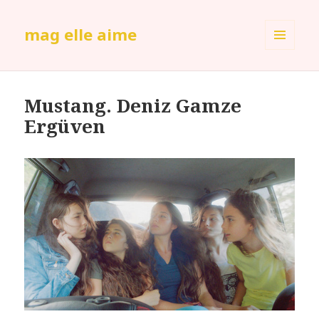
mag elle aime
MENU
ET
WIDGETS
Mustang. Deniz Gamze
Ergüven