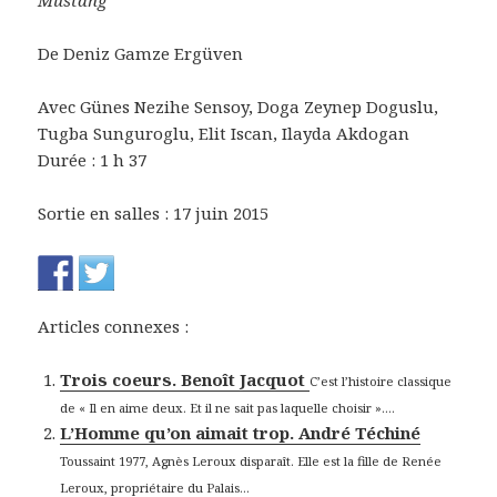
Mustang
De Deniz Gamze Ergüven
Avec Günes Nezihe Sensoy, Doga Zeynep Doguslu,
Tugba Sunguroglu, Elit Iscan, Ilayda Akdogan
Durée : 1 h 37
Sortie en salles : 17 juin 2015
Articles connexes :
Trois coeurs. Benoît Jacquot
C’est l’histoire classique
de « Il en aime deux. Et il ne sait pas laquelle choisir »....
L’Homme qu’on aimait trop. André Téchiné
Toussaint 1977, Agnès Leroux disparaît. Elle est la fille de Renée
Leroux, propriétaire du Palais...