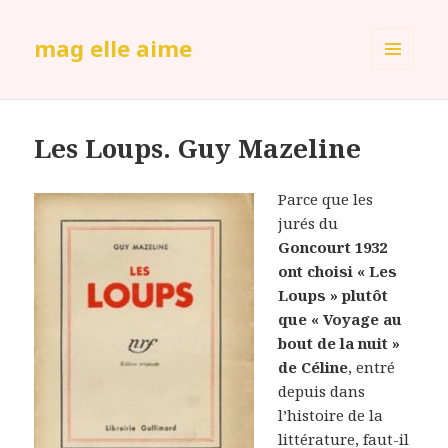
mag elle aime
MENU
ET
WIDGETS
Les Loups. Guy Mazeline
Parce que les
jurés du
Goncourt 1932
ont choisi « Les
Loups » plutôt
que « Voyage au
bout de la nuit »
de Céline
, entré
depuis dans
l’histoire de la
littérature, faut-il