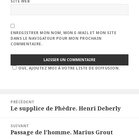
SITE WEB
ENREGISTRER MON NOM, MON E-MAIL ET MON SITE
DANS LE NAVIGATEUR POUR MON PROCHAIN
COMMENTAIRE.
OUI, AJOUTEZ MOI À VOTRE LISTE DE DIFFUSION.
Navigation
PRÉCÉDENT
de
Le supplice de Phèdre. Henri Deberly
Article
l’article
précédent :
SUIVANT
Passage de l’homme. Marius Grout
Article