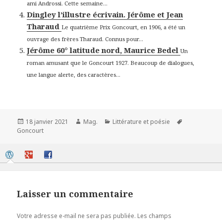
ami Androssi. Cette semaine...
Dingley l’illustre écrivain. Jérôme et Jean
Tharaud
Le quatrième Prix Goncourt, en 1906, a été un
ouvrage des frères Tharaud. Connus pour...
Jérôme 60° latitude nord, Maurice Bedel
Un
roman amusant que le Goncourt 1927. Beaucoup de dialogues,
une langue alerte, des caractères...
Publié
Auteur
Catégories
Mots-
18 janvier 2021
Mag.
Littérature et poésie
le
clés
Goncourt
Laisser un commentaire
Votre adresse e-mail ne sera pas publiée.
Les champs