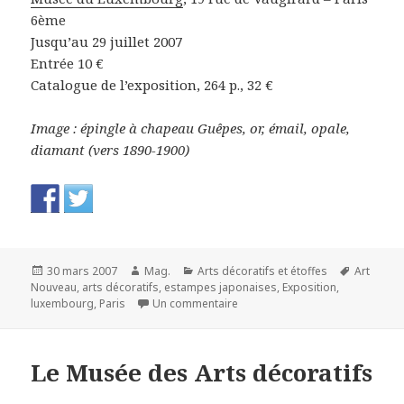
6ème
Jusqu’au 29 juillet 2007
Entrée 10 €
Catalogue de l’exposition, 264 p., 32 €
Image : épingle à chapeau Guêpes, or, émail, opale,
diamant (vers 1890-1900)
Publié
Auteur
Catégories
Mots-
30 mars 2007
Mag.
Arts décoratifs et étoffes
Art
le
clés
Nouveau
,
arts décoratifs
,
estampes japonaises
,
Exposition
,
sur René Lalique, Créateur d'ex
luxembourg
,
Paris
Un commentaire
Le Musée des Arts décoratifs