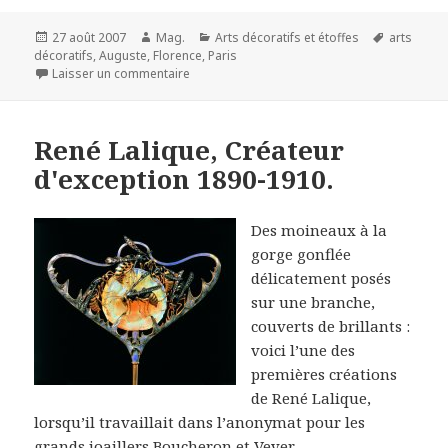
Publié
Auteur
Catégories
Mots-
27 août 2007
Mag.
Arts décoratifs et étoffes
arts
le
clés
décoratifs
,
Auguste
,
Florence
,
Paris
sur L'aventure de la porcelaine au musée d'
Laisser un commentaire
René Lalique, Créateur
d'exception 1890-1910.
Des moineaux à la
gorge gonflée
délicatement posés
sur une branche,
couverts de brillants :
voici l’une des
premières créations
de René Lalique,
lorsqu’il travaillait dans l’anonymat pour les
grands joaillers Boucheron et Vever.