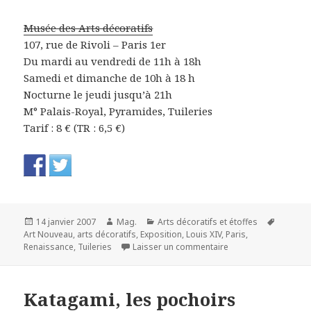
Musée des Arts décoratifs
107, rue de Rivoli – Paris 1er
Du mardi au vendredi de 11h à 18h
Samedi et dimanche de 10h à 18 h
Nocturne le jeudi jusqu’à 21h
M° Palais-Royal, Pyramides, Tuileries
Tarif : 8 € (TR : 6,5 €)
Publié
Auteur
Catégories
Mots-
14 janvier 2007
Mag.
Arts décoratifs et étoffes
le
clés
Art Nouveau
,
arts décoratifs
,
Exposition
,
Louis XIV
,
Paris
,
sur Le Musée des Art
Renaissance
,
Tuileries
Laisser un commentaire
Katagami, les pochoirs