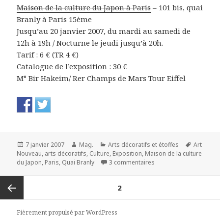
Maison de la culture du Japon à Paris
– 101 bis, quai
Branly à Paris 15ème
Jusqu’au 20 janvier 2007, du mardi au samedi de
12h à 19h / Nocturne le jeudi jusqu’à 20h.
Tarif : 6 € (TR 4 €)
Catalogue de l’exposition : 30 €
M° Bir Hakeim/ Rer Champs de Mars Tour Eiffel
Publié
Auteur
Catégories
Mots-
7 janvier 2007
Mag.
Arts décoratifs et étoffes
Art
le
clés
Nouveau
,
arts décoratifs
,
Culture
,
Exposition
,
Maison de la culture
sur Katagami, les poch
du Japon
,
Paris
,
Quai Branly
3 commentaires
Navigation
PAGE
2
des
articles
Page
Fièrement propulsé par WordPress