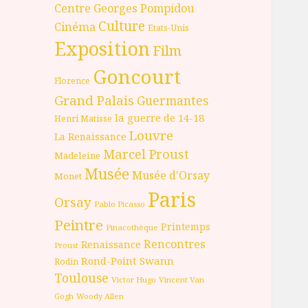
Centre Georges Pompidou
Culture
Cinéma
Etats-Unis
Exposition
Film
Goncourt
Florence
Grand Palais
Guermantes
la guerre de 14-18
Henri Matisse
Louvre
La Renaissance
Marcel Proust
Madeleine
Musée
Musée d'Orsay
Monet
Paris
Orsay
Pablo Picasso
Peintre
Printemps
Pinacothèque
Rencontres
Renaissance
Proust
Rond-Point
Swann
Rodin
Toulouse
Victor Hugo
Vincent Van
Gogh
Woody Allen