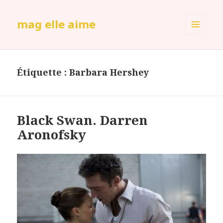
mag elle aime
MENU
ET
WIDGETS
Étiquette :
Barbara Hershey
Black Swan. Darren
Aronofsky