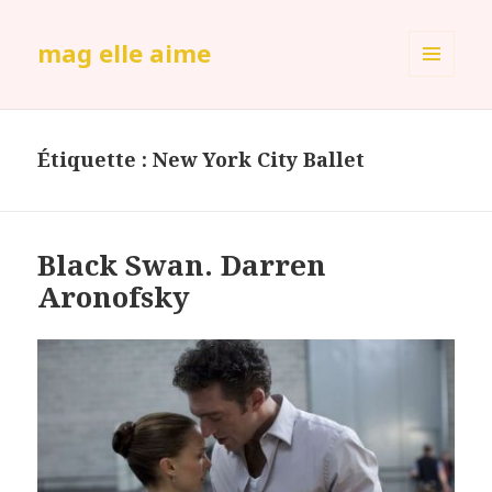
mag elle aime
MENU
ET
WIDGETS
Étiquette :
New York City Ballet
Black Swan. Darren
Aronofsky