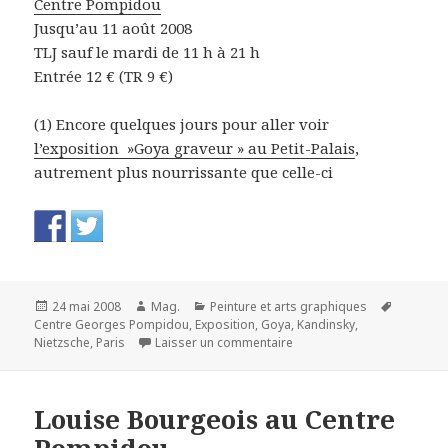
Centre Pompidou
Jusqu’au 11 août 2008
TLJ sauf le mardi de 11 h à 21 h
Entrée 12 € (TR 9 €)
(1) Encore quelques jours pour aller voir
l’exposition »Goya graveur » au Petit-Palais
,
autrement plus nourrissante que celle-ci
Publié
Auteur
Catégories
Mots-
24 mai 2008
Mag.
Peinture et arts graphiques
le
clés
Centre Georges Pompidou
,
Exposition
,
Goya
,
Kandinsky
,
sur Traces du sacré. Cen
Nietzsche
,
Paris
Laisser un commentaire
Louise Bourgeois au Centre
Pompidou