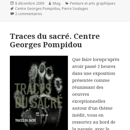
Publié
Auteur
Catégories
8 décembre 2009
Mag.
Peinture et arts graphiques
le
Mots-
Centre Georges Pompidou
,
Pierre Soulages
clés
sur Soulages. Centre Pompidou
2 commentaires
Traces du sacré. Centre
Georges Pompidou
Que faire lorsqu’après
avoir passé 2 heures
dans une exposition
présentée comme
réunissant des
oeuvres
exceptionnelles
autour d’un thème
inédit, vous en
ressortez au bord de
la nausée, avec le