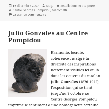
Publié
Auteur
Catégories
16 décembre 2007
Mag.
Installations et sculpture
le
Mots-
Centre Georges Pompidou
,
Giacometti
clés
sur L'atelier d'Alberto Giacometti. Centre P
Laisser un commentaire
Julio Gonzales au Centre
Pompidou
Harmonie, beauté,
cohérence : malgré la
diversité des inspirations
nettement visibles ici ou là
dans les oeuvres du catalan
Julio Gonzales
(1876-1942),
l’exposition qui se tient
jusqu’au 8 octobre au
Centre Georges Pompidou
imprime le sentiment d’une homogénéité certaine.