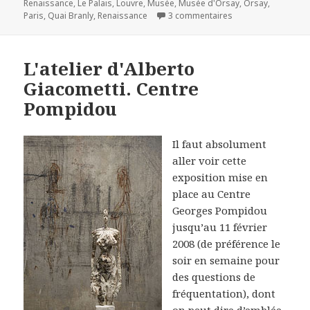
Renaissance
,
Le Palais
,
Louvre
,
Musée
,
Musée d'Orsay
,
Orsay
,
sur Entrée libre a
Paris
,
Quai Branly
,
Renaissance
3 commentaires
L'atelier d'Alberto
Giacometti. Centre
Pompidou
Il faut absolument
aller voir cette
exposition mise en
place au Centre
Georges Pompidou
jusqu’au 11 février
2008 (de préférence le
soir en semaine pour
des questions de
fréquentation), dont
on peut dire d’emblée