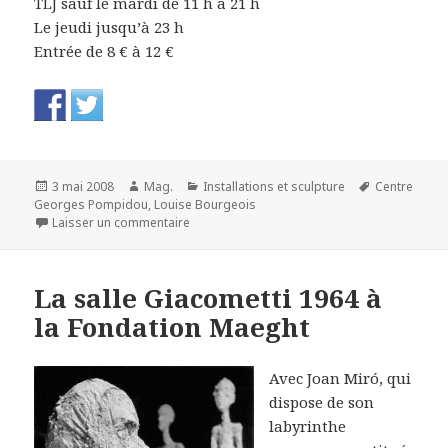
TLJ sauf le mardi de 11 h à 21 h
Le jeudi jusqu’à 23 h
Entrée de 8 € à 12 €
Publié
Auteur
Catégories
Mots-
3 mai 2008
Mag.
Installations et sculpture
Centre
le
clés
Georges Pompidou
,
Louise Bourgeois
sur Louise Bourgeois au Centre Pompidou
Laisser un commentaire
La salle Giacometti 1964 à
la Fondation Maeght
Avec Joan Miró, qui
dispose de son
labyrinthe