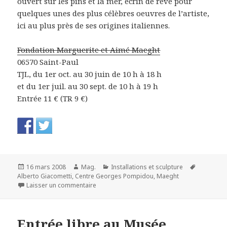
ouvert sur les pins et la mer, écrin de rêve pour
quelques unes des plus célèbres oeuvres de l’artiste,
ici au plus près de ses origines italiennes.
Fondation Marguerite et Aimé Maeght
06570 Saint-Paul
TJL, du 1er oct. au 30 juin de 10 h à 18 h
et du 1er juil. au 30 sept. de 10 h à 19 h
Entrée 11 € (TR 9 €)
Publié
Auteur
Catégories
Mots-
16 mars 2008
Mag.
Installations et sculpture
le
clés
Alberto Giacometti
,
Centre Georges Pompidou
,
Maeght
sur La salle Giacometti 1964 à la Fondation 
Laisser un commentaire
Entrée libre au Musée