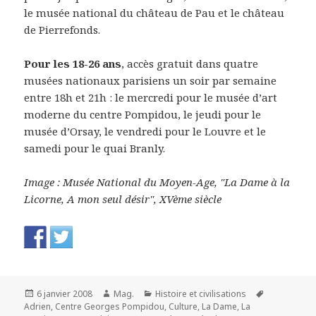
le musée national du château de Pau et le château
de Pierrefonds.
Pour les 18-26 ans
, accès gratuit dans quatre
musées nationaux parisiens un soir par semaine
entre 18h et 21h : le mercredi pour le musée d’art
moderne du centre Pompidou, le jeudi pour le
musée d’Orsay, le vendredi pour le Louvre et le
samedi pour le quai Branly.
Image : Musée National du Moyen-Age, "La Dame à la
Licorne, A mon seul désir", XVème siècle
Publié
Auteur
Catégories
Mots-
6 janvier 2008
Mag.
Histoire et civilisations
le
clés
Adrien
,
Centre Georges Pompidou
,
Culture
,
La Dame
,
La