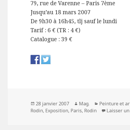
79, rue de Varenne – Paris 7ème
Jusqu’au 18 mars 2007
De 9h30 à 16h45, tlj sauf le lundi
Tarif : 6 € (TR : 4 €)
Catalogue : 39 €
Publié
Auteur
Catégories
28 janvier 2007
Mag.
Peinture et a
le
Rodin
,
Exposition
,
Paris
,
Rodin
Laisser u