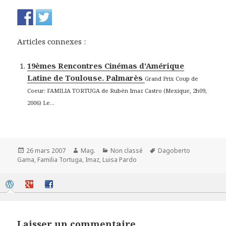
Articles connexes :
19èmes Rencontres Cinémas d'Amérique
Latine de Toulouse. Palmarès
Grand Prix Coup de
Coeur: FAMILIA TORTUGA de Rubén Imaz Castro (Mexique, 2h09,
2006) Le...
Publié
Auteur
Catégories
Mots-
26 mars 2007
Mag.
Non classé
Dagoberto
le
clés
Gama
,
Familia Tortuga
,
Imaz
,
Luisa Pardo
Laisser un commentaire