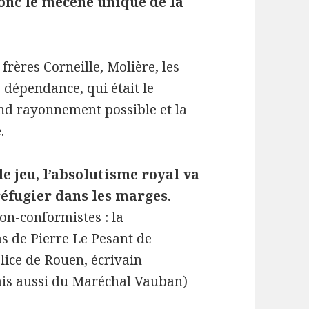
onc le mécène unique de la
 frères Corneille, Molière, les
 dépendance, qui était le
nd rayonnement possible et la
.
le jeu, l’absolutisme royal va
réfugier dans les marges.
non-conformistes : la
cas de Pierre Le Pesant de
lice de Rouen, écrivain
ais aussi du Maréchal Vauban)