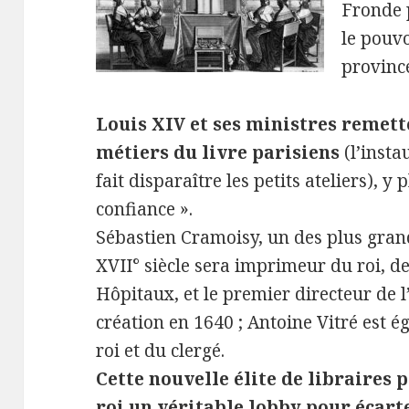
Fronde 
le pouv
province
Louis XIV et ses ministres remette
métiers du livre parisiens
(l’inst
fait disparaître les petits ateliers), 
confiance ».
Sébastien Cramoisy, un des plus gran
XVII° siècle sera imprimeur du roi, d
Hôpitaux, et le premier directeur de 
création en 1640 ; Antoine Vitré est 
roi et du clergé.
Cette nouvelle élite de libraires 
roi un véritable lobby pour éca