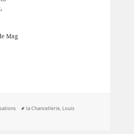
,
 de Mag
Mots-
isations
la Chancellerie
,
Louis
clés