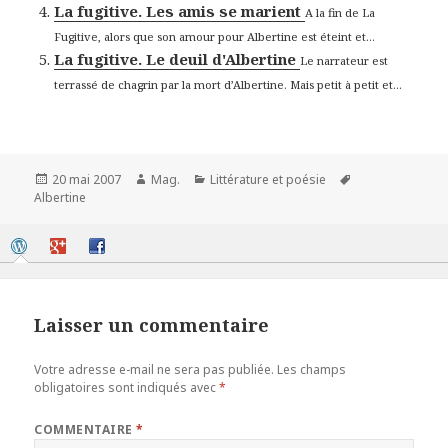
La fugitive. Les amis se marient
A la fin de La
Fugitive, alors que son amour pour Albertine est éteint et...
La fugitive. Le deuil d'Albertine
Le narrateur est
terrassé de chagrin par la mort d’Albertine. Mais petit à petit et...
Publié
Auteur
Catégories
Mots-
20 mai 2007
Mag.
Littérature et poésie
le
clés
Albertine
Laisser un commentaire
Votre adresse e-mail ne sera pas publiée.
Les champs
obligatoires sont indiqués avec
*
COMMENTAIRE
*