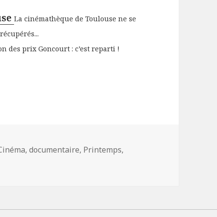
use
La cinémathèque de Toulouse ne se
récupérés...
on des prix Goncourt : c’est reparti !
Mots-
Cinéma
,
documentaire
,
Printemps
,
clés