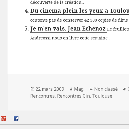
découverte de la création...
Du cinema plein les yeux a Toulo
contente pas de conserver 42 300 copies de films 
Je m’en vais. Jean Echenoz
Le feuillet
Andreossi nous en livre cette semaine...
Publié
Auteur
Catégories
22 mars 2009
Mag.
Non classé
le
Rencontres
,
Rencontres Cin
,
Toulouse