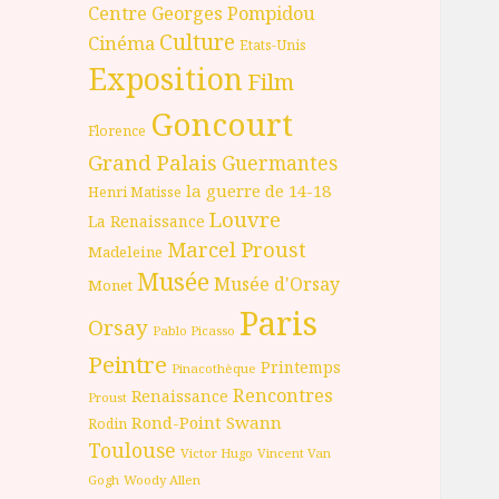
Centre Georges Pompidou
Culture
Cinéma
Etats-Unis
Exposition
Film
Goncourt
Florence
Grand Palais
Guermantes
la guerre de 14-18
Henri Matisse
Louvre
La Renaissance
Marcel Proust
Madeleine
Musée
Musée d'Orsay
Monet
Paris
Orsay
Pablo Picasso
Peintre
Printemps
Pinacothèque
Rencontres
Renaissance
Proust
Rond-Point
Swann
Rodin
Toulouse
Victor Hugo
Vincent Van
Gogh
Woody Allen