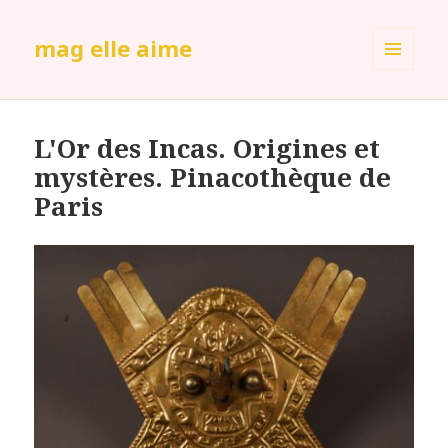
mag elle aime
MENU
ET
WIDGETS
L'Or des Incas. Origines et
mystères. Pinacothèque de
Paris