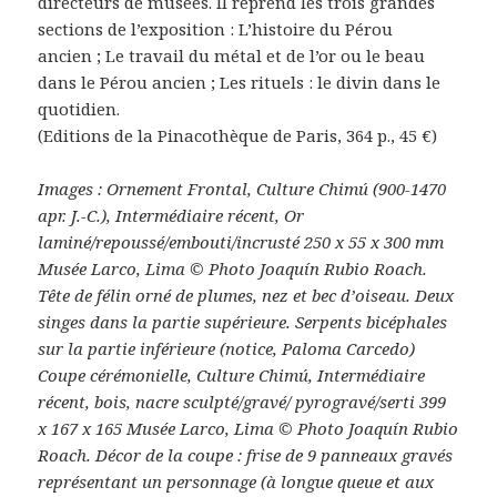
directeurs de musées. Il reprend les trois grandes
sections de l’exposition : L’histoire du Pérou
ancien ; Le travail du métal et de l’or ou le beau
dans le Pérou ancien ; Les rituels : le divin dans le
quotidien.
(Editions de la Pinacothèque de Paris, 364 p., 45 €)
Images : Ornement Frontal, Culture Chimú (900-1470
apr. J.-C.), Intermédiaire récent, Or
laminé/repoussé/embouti/incrusté 250 x 55 x 300 mm
Musée Larco, Lima © Photo Joaquín Rubio Roach.
Tête de félin orné de plumes, nez et bec d’oiseau. Deux
singes dans la partie supérieure. Serpents bicéphales
sur la partie inférieure (notice, Paloma Carcedo)
Coupe cérémonielle, Culture Chimú, Intermédiaire
récent, bois, nacre sculpté/gravé/ pyrogravé/serti 399
x 167 x 165 Musée Larco, Lima © Photo Joaquín Rubio
Roach. Décor de la coupe : frise de 9 panneaux gravés
représentant un personnage (à longue queue et aux