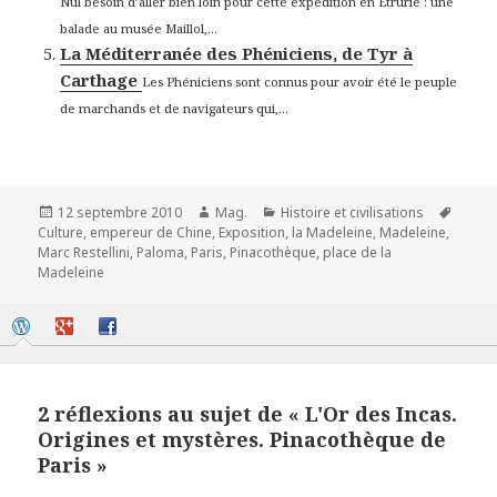
Nul besoin d’aller bien loin pour cette expédition en Étrurie : une
balade au musée Maillol,...
La Méditerranée des Phéniciens, de Tyr à
Carthage
Les Phéniciens sont connus pour avoir été le peuple
de marchands et de navigateurs qui,...
Publié
Auteur
Catégories
Mots-
12 septembre 2010
Mag.
Histoire et civilisations
le
clés
Culture
,
empereur de Chine
,
Exposition
,
la Madeleine
,
Madeleine
,
Marc Restellini
,
Paloma
,
Paris
,
Pinacothèque
,
place de la
Madeleine
2 réflexions au sujet de « L'Or des Incas.
Origines et mystères. Pinacothèque de
Paris »