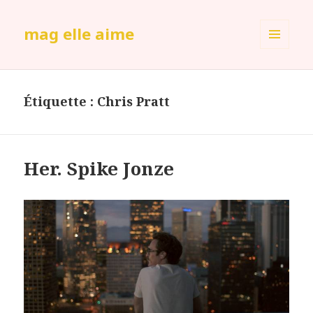
mag elle aime
MENU
ET
WIDGETS
Étiquette :
Chris Pratt
Her. Spike Jonze