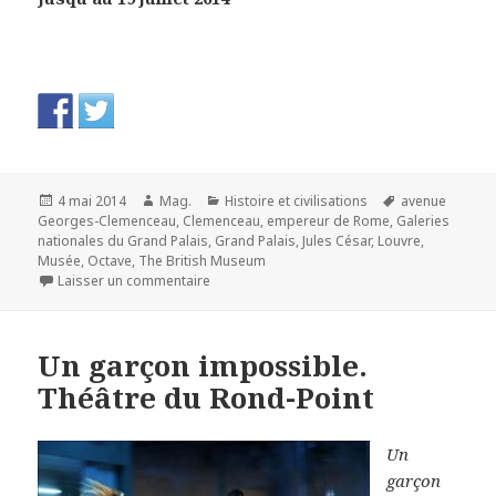
Publié
Auteur
Catégories
Mots-
4 mai 2014
Mag.
Histoire et civilisations
avenue
le
clés
Georges-Clemenceau
,
Clemenceau
,
empereur de Rome
,
Galeries
nationales du Grand Palais
,
Grand Palais
,
Jules César
,
Louvre
,
Musée
,
Octave
,
The British Museum
sur Moi, Auguste, empereur de Rome. Grand 
Laisser un commentaire
Un garçon impossible.
Théâtre du Rond-Point
Un
garçon