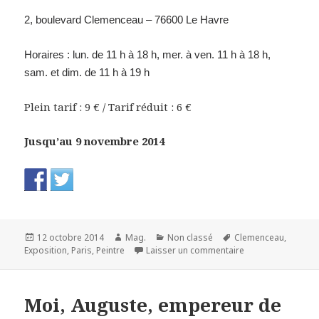
2, boulevard Clemenceau – 76600 Le Havre
Horaires : lun.
de 11 h à 18 h,
mer. à ven. 11 h à 18 h,
sam. et dim. de 11 h à 19 h
Plein tarif : 9 € / Tarif réduit : 6 €
Jusqu’au 9 novembre 2014
Publié
Auteur
Catégories
Mots-
12 octobre 2014
Mag.
Non classé
Clemenceau
,
le
clés
sur Nicolas de St
Exposition
,
Paris
,
Peintre
Laisser un commentaire
Moi, Auguste, empereur de