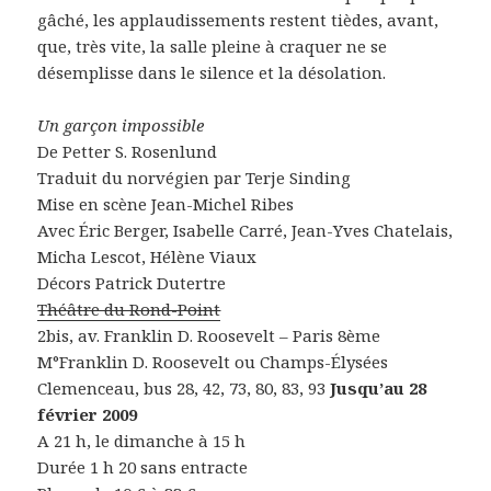
gâché, les applaudissements restent tièdes, avant,
que, très vite, la salle pleine à craquer ne se
désemplisse dans le silence et la désolation.
Un garçon impossible
De Petter S. Rosenlund
Traduit du norvégien par Terje Sinding
Mise en scène Jean-Michel Ribes
Avec Éric Berger, Isabelle Carré, Jean-Yves Chatelais,
Micha Lescot, Hélène Viaux
Décors Patrick Dutertre
Théâtre du Rond-Point
2bis, av. Franklin D. Roosevelt – Paris 8ème
M°Franklin D. Roosevelt ou Champs-Élysées
Clemenceau, bus 28, 42, 73, 80, 83, 93
Jusqu’au 28
février 2009
A 21 h, le dimanche à 15 h
Durée 1 h 20 sans entracte