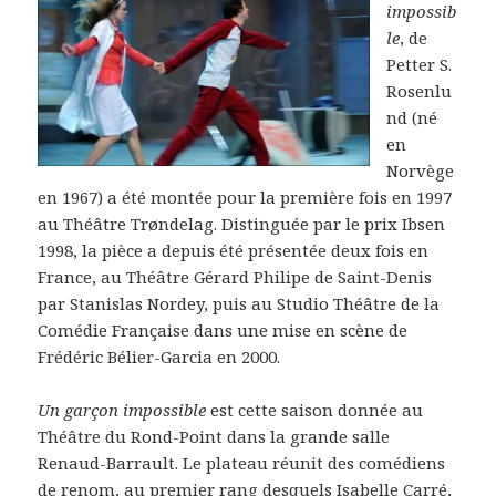
impossib
le
, de
Petter S.
Rosenlu
nd (né
en
Norvège
en 1967) a été montée pour la première fois en 1997
au Théâtre Trøndelag. Distinguée par le prix Ibsen
1998, la pièce a depuis été présentée deux fois en
France, au Théâtre Gérard Philipe de Saint-Denis
par Stanislas Nordey, puis au Studio Théâtre de la
Comédie Française dans une mise en scène de
Frédéric Bélier-Garcia en 2000.
Un garçon impossible
est cette saison donnée au
Théâtre du Rond-Point dans la grande salle
Renaud-Barrault. Le plateau réunit des comédiens
de renom, au premier rang desquels Isabelle Carré,