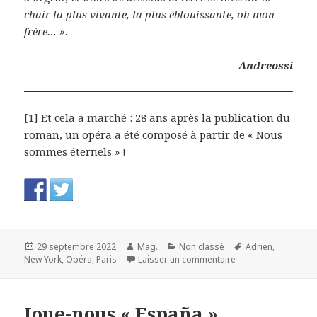
chair la plus vivante, la plus éblouissante, oh mon
frère… »
.
Andreossi
[1]
Et cela a marché : 28 ans après la publication du
roman, un opéra a été composé à partir de « Nous
sommes éternels » !
Publié
Auteur
Catégories
Mots-
29 septembre 2022
Mag.
Non classé
Adrien
,
le
sur Nous sommes éte
clés
New York
,
Opéra
,
Paris
Laisser un commentaire
Joue-nous « España ».