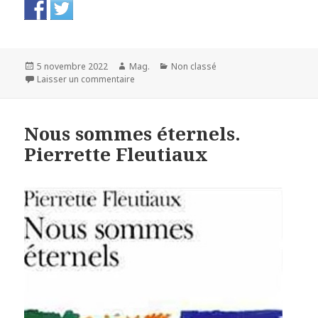
Publié
Auteur
Catégories
5 novembre 2022
Mag.
Non classé
le
sur Dans ces bras-là. Camille Laurens
Laisser un commentaire
Nous sommes éternels.
Pierrette Fleutiaux