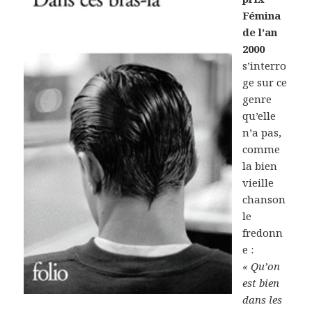
Fémina
de l’an
2000
s’interro
ge sur ce
genre
qu’elle
n’a pas,
comme
la bien
vieille
chanson
le
fredonn
e :
« Qu’on
est bien
dans les