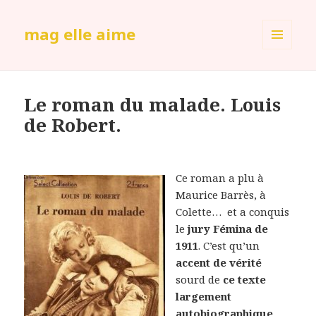
mag elle aime
MENU
ET
WIDGETS
Le roman du malade. Louis
de Robert.
Ce roman a plu à
Maurice Barrès, à
Colette… et a conquis
le
jury Fémina de
1911
. C’est qu’un
accent de vérité
sourd de
ce texte
largement
autobiographique
.