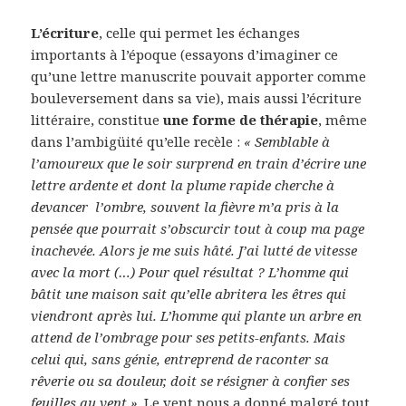
L’écriture
, celle qui permet les échanges
importants à l’époque (essayons d’imaginer ce
qu’une lettre manuscrite pouvait apporter comme
bouleversement dans sa vie), mais aussi l’écriture
littéraire, constitue
une forme de thérapie
, même
dans l’ambigüité qu’elle recèle :
« Semblable à
l’amoureux que le soir surprend en train d’écrire une
lettre ardente et dont la plume rapide cherche à
devancer l’ombre, souvent la fièvre m’a pris à la
pensée que pourrait s’obscurcir tout à coup ma page
inachevée. Alors je me suis hâté. J’ai lutté de vitesse
avec la mort (…) Pour quel résultat ? L’homme qui
bâtit une maison sait qu’elle abritera les êtres qui
viendront après lui. L’homme qui plante un arbre en
attend de l’ombrage pour ses petits-enfants. Mais
celui qui, sans génie, entreprend de raconter sa
rêverie ou sa douleur, doit se résigner à confier ses
feuilles au vent »
. Le vent nous a donné malgré tout