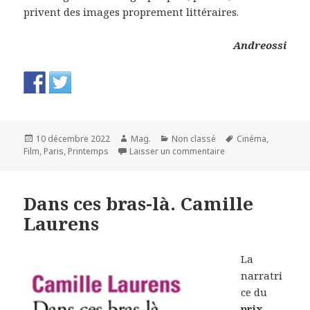
privent des images proprement littéraires.
Andreossi
Publié
Auteur
Catégories
Mots-
10 décembre 2022
Mag.
Non classé
Cinéma
,
le
sur La vie est brève et
clés
Film
,
Paris
,
Printemps
Laisser un commentaire
Dans ces bras-là. Camille
Laurens
La
narratri
ce du
prix