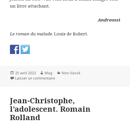
un livre attachant.
Andreossi
Le roman du malade
. Louis de Robert.
Publié
Auteur
Catégories
25 avril 2023
Mag.
Non classé
le
sur Le roman du malade. Louis de Robert.
Laisser un commentaire
Jean-Christophe,
l’adolescent. Romain
Rolland