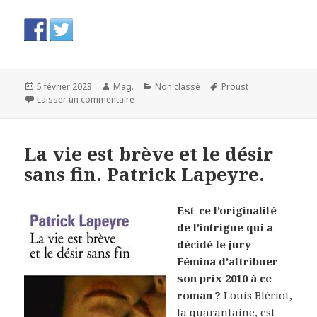
Publié
Auteur
Catégories
Mots-
5 février 2023
Mag.
Non classé
Proust
le
sur Le lambeau. Philippe Lançon
clés
Laisser un commentaire
La vie est brève et le désir
sans fin. Patrick Lapeyre.
Est-ce l’originalité
de l’intrigue qui a
décidé le jury
Fémina d’attribuer
son prix 2010 à ce
roman ?
Louis Blériot,
la quarantaine, est