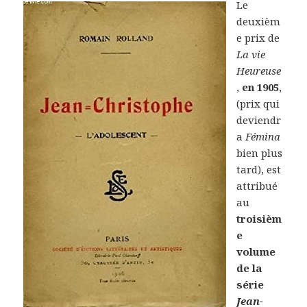
Le
deuxièm
e prix de
La vie
Heureuse
,
en 1905
,
(prix qui
deviendr
a
Fémina
bien plus
tard), est
attribué
au
troisièm
e
volume
de la
série
Jean-