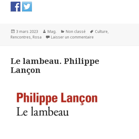
Publié
Auteur
Catégories
Mots-
3 mars 2023
Mag.
Non classé
Culture
,
le
sur Jean-Christophe, l’ad
clés
Rencontres
,
Rosa
Laisser un commentaire
Le lambeau. Philippe
Lançon