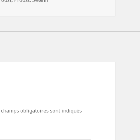
roust
,
Proust
,
Swann
 champs obligatoires sont indiqués