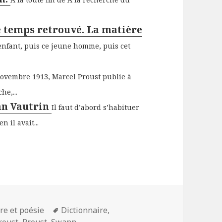
e temps retrouvé. La matière
 enfant, puis ce jeune homme, puis cet
ovembre 1913, Marcel Proust publie à
e,...
ean Vautrin
Il faut d’abord s’habituer
 il avait...
es
Mots-
ure et poésie
Dictionnaire
,
clés