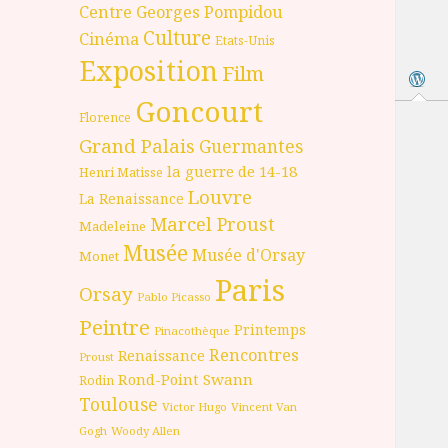
Centre Georges Pompidou
Culture
Cinéma
Etats-Unis
Exposition
Film
Goncourt
Florence
Grand Palais
Guermantes
la guerre de 14-18
Henri Matisse
Louvre
La Renaissance
Marcel Proust
Madeleine
Musée
Musée d'Orsay
Monet
Paris
Orsay
Pablo Picasso
Peintre
Printemps
Pinacothèque
Rencontres
Renaissance
Proust
Rond-Point
Swann
Rodin
Toulouse
Victor Hugo
Vincent Van
Gogh
Woody Allen