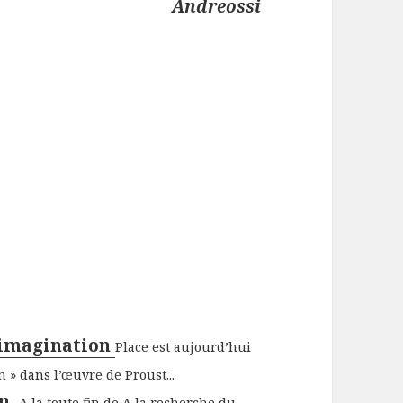
Andreossi
'imagination
Place est aujourd’hui
 » dans l’œuvre de Proust...
in.
A la toute fin de A la recherche du