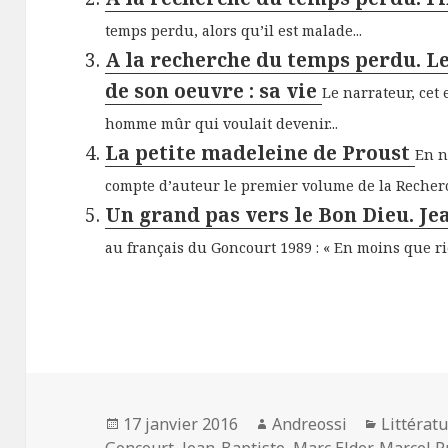
temps perdu, alors qu’il est malade...
A la recherche du temps perdu. L
de son oeuvre : sa vie
Le narrateur, cet
homme mûr qui voulait devenir...
La petite madeleine de Proust
En n
compte d’auteur le premier volume de la Recherch
Un grand pas vers le Bon Dieu. J
au français du Goncourt 1989 : « En moins que rien
Publié
Auteur
Catégori
17 janvier 2016
Andreossi
Littérat
le