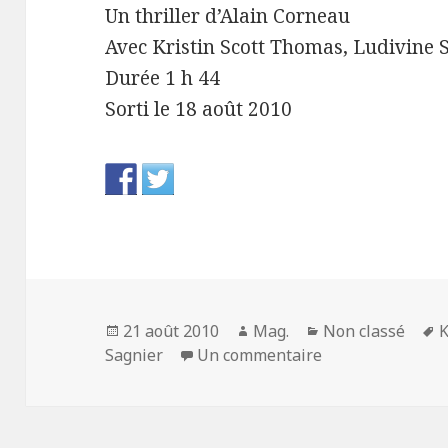
Un thriller d’Alain Corneau
Avec Kristin Scott Thomas, Ludivine S
Durée 1 h 44
Sorti le 18 août 2010
Publié
Auteur
Catégories
M
21 août 2010
Mag.
Non classé
K
le
sur Crime d'amou
c
Sagnier
Un commentaire