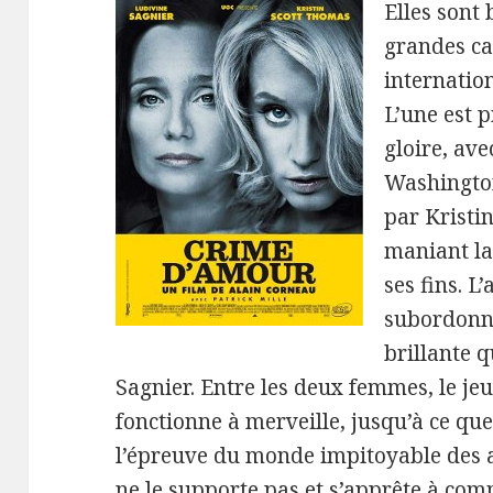
Elles sont 
grandes ca
internation
L’une est p
gloire, ave
Washington 
par Kristi
maniant la 
ses fins. L’
subordonné
brillante 
Sagnier. Entre les deux femmes, le je
fonctionne à merveille, jusqu’à ce qu
l’épreuve du monde impitoyable des af
ne le supporte pas et s’apprête à comm