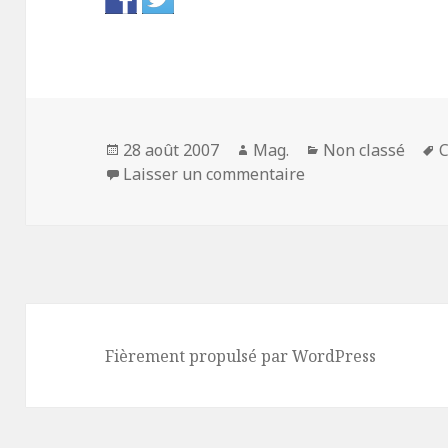
Publié
Auteur
Catégories
M
28 août 2007
Mag.
Non classé
C
le
sur La fille coupée
c
Laisser un commentaire
Fièrement propulsé par WordPress