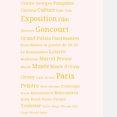
Centre Georges Pompidou
Culture
Cinéma
Etats-Unis
Exposition
Film
Goncourt
Florence
Grand Palais
Guermantes
la guerre de 14-18
Henri Matisse
Louvre
La Renaissance
Marcel Proust
Madeleine
Musée
Musée d'Orsay
Monet
Paris
Orsay
Pablo Picasso
Peintre
Printemps
Pinacothèque
Rencontres
Renaissance
Proust
Rond-Point
Swann
Rodin
Toulouse
Victor Hugo
Vincent Van
Gogh
Woody Allen