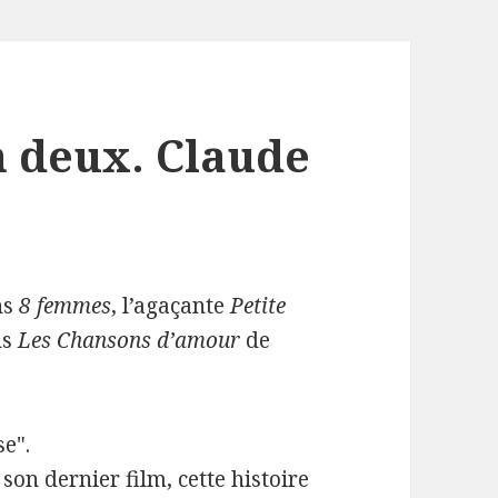
n deux. Claude
ns
8 femmes
, l’agaçante
Petite
ns
Les Chansons d’amour
de
se".
on dernier film, cette histoire