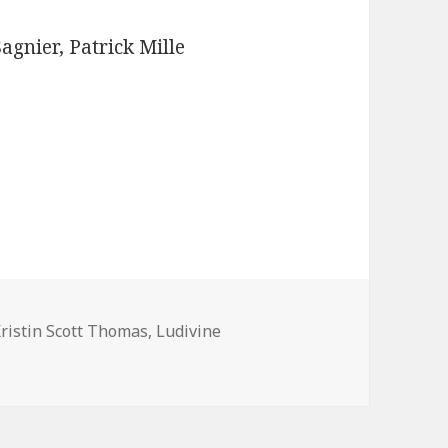
agnier, Patrick Mille
ots-
ristin Scott Thomas
,
Ludivine
r. Alain Corneau
lés