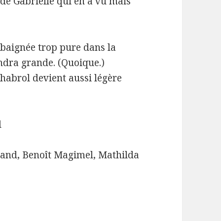
 de Gabrielle qui en a vu mais
: baignée trop pure dans la
endra grande. (Quoique.)
Chabrol devient aussi légère
l
éand, Benoît Magimel, Mathilda