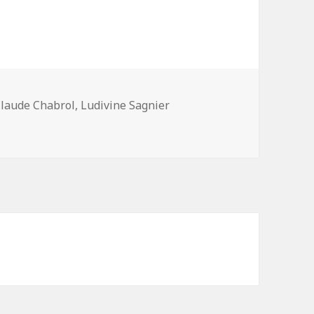
ots-
laude Chabrol
,
Ludivine Sagnier
 en deux. Claude Chabrol
lés