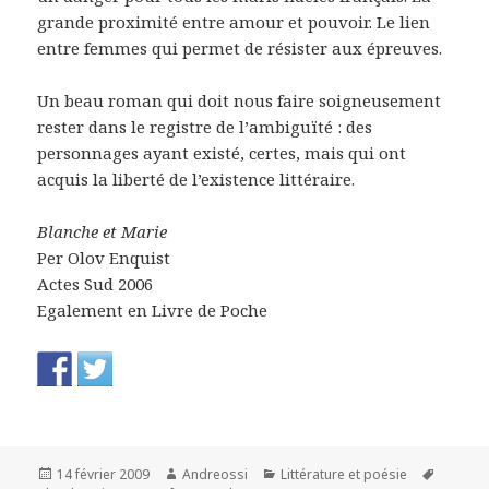
grande proximité entre amour et pouvoir. Le lien
entre femmes qui permet de résister aux épreuves.
Un beau roman qui doit nous faire soigneusement
rester dans le registre de l’ambiguïté : des
personnages ayant existé, certes, mais qui ont
acquis la liberté de l’existence littéraire.
Blanche et Marie
Per Olov Enquist
Actes Sud 2006
Egalement en Livre de Poche
Publié
Auteur
Catégories
Mots-
14 février 2009
Andreossi
Littérature et poésie