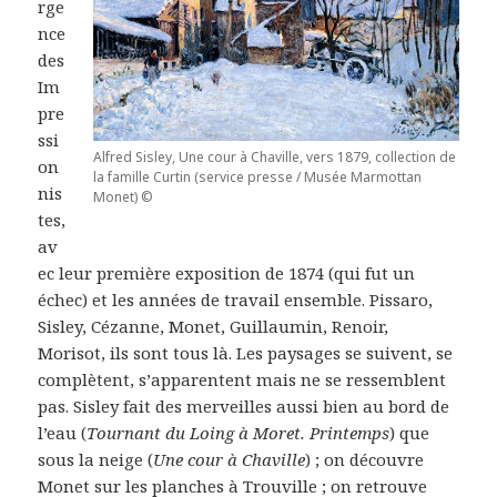
rge
nce
des
Im
pre
ssi
Alfred Sisley, Une cour à Chaville, vers 1879, collection de
on
la famille Curtin (service presse / Musée Marmottan
nis
Monet) ©
tes,
av
ec leur première exposition de 1874 (qui fut un
échec) et les années de travail ensemble. Pissaro,
Sisley, Cézanne, Monet, Guillaumin, Renoir,
Morisot, ils sont tous là. Les paysages se suivent, se
complètent, s’apparentent mais ne se ressemblent
pas. Sisley fait des merveilles aussi bien au bord de
l’eau (
Tournant du Loing à Moret. Printemps
) que
sous la neige (
Une cour à Chaville
) ; on découvre
Monet sur les planches à Trouville ; on retrouve