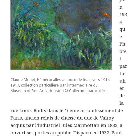
n
193
4
qu
e
l’h
ôte
l
par
tic
Claude Monet, Hémérocalles au bord de l’eau, vers 1914-
uli
1917, collection particulière par l’intermédiaire du
er
Museum of Fine Arts, Houston © Collection particulière
de
la
rue Louis-Boilly dans le 16ème arrondissement de
Paris, ancien relais de chasse du duc de Valmy
acquis par l’industriel Jules Marmottan en 1882, a
ouvert ses portes au public. Disparu en 1932, Paul