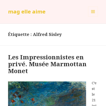
mag elle aime
MENU
ET
WIDGETS
Étiquette :
Alfred Sisley
Les Impressionnistes en
privé. Musée Marmottan
Monet
C’e
st
le
21
jui