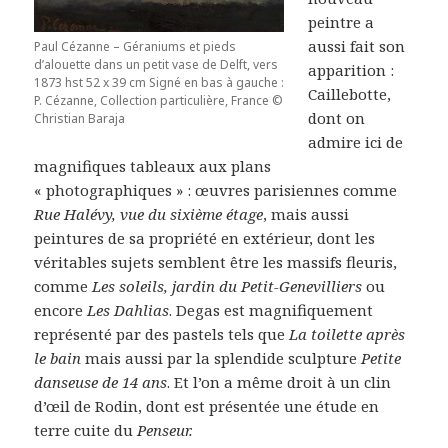
peintre a
aussi fait son
Paul Cézanne – Géraniums et pieds
d’alouette dans un petit vase de Delft, vers
apparition :
1873 hst 52 x 39 cm Signé en bas à gauche :
Caillebotte,
P. Cézanne, Collection particulière, France ©
dont on
Christian Baraja
admire ici de
magnifiques tableaux aux plans
« photographiques » : œuvres parisiennes comme
Rue Halévy, vue du sixième étage
, mais aussi
peintures de sa propriété en extérieur, dont les
véritables sujets semblent être les massifs fleuris,
comme
Les soleils, jardin du Petit-Genevilliers
ou
encore
Les Dahlias
. Degas est magnifiquement
représenté par des pastels tels que
La toilette après
le bain
mais aussi par la splendide sculpture
Petite
danseuse de 14 ans
. Et l’on a même droit à un clin
d’œil de Rodin, dont est présentée une étude en
terre cuite du
Penseur.