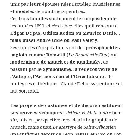
unis par leurs épouses nées Escudier, musiciennes
et modèles de nombreux peintres.
Ces trois familles soutiennent le compositeur dès
les années 1890, et c’est chez elles qu’il rencontre
Edgar Degas, Odilon Redon ou Maurice Denis…
mais aussi André Gide ou Paul Valéry
.
Ses sources d’inspiration vont des
préraphaélites
anglais comme Rossetti
(
La Demoiselle Elue
) au
modernisme de Munch et de Kandinsky
, en
passant par
le Symbolisme, la redécouverte de
l’Antique, l’Art nouveau et l’Orientalisme
: de
toutes ces esthétiques, Claude Debussy s’entoure et
fait son miel.
Les projets de costumes et de décors restituent
ses œuvres scéniques
:
Pelléas et Mélisandre
bien
sûr, mis en perspective avec des lithographies de
Munch, mais aussi
Le Martyre de Saint-Sébastien
(magnifiques décors de Léon Bakst), et
Jeux
, où l’on