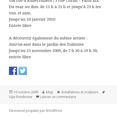
104 rue d’Aubervilliers / 5 rue Curial – Paris XIX°
Du mar. au dim. de 11 h à 21 h et jusqu’à 23 h les
ven. et sam.
Jusqu’au 10 janvier 2010
Entrée libre
A découvrir également du même artiste :
Sunrise east
dans le jardin des Tuileries
Jusqu’au 15 novembre 2009, de 7 h 30 à 19 h 30,
entrée libre
Publié
Auteur
Catégories
Mots-
10 octobre 2009
Mag.
Installations et sculpture
le
sur How does it feel ? Ug
clés
Ugo Rondinone
Laisser un commentaire
Fièrement propulsé par WordPress