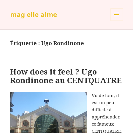
mag elle aime
MENU
ET
WIDGETS
Étiquette :
Ugo Rondinone
How does it feel ? Ugo
Rondinone au CENTQUATRE
Vu de loin, il
est un peu
difficile à
appréhender,
ce fameux
CENTQUATRE.