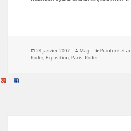
Publié
Auteur
Catégories
28 janvier 2007
Mag.
Peinture et a
le
Rodin
,
Exposition
,
Paris
,
Rodin