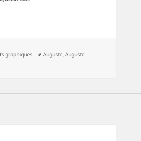
Mots-
rts graphiques
Auguste
,
Auguste
clés