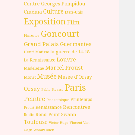
Centre Georges Pompidou
Culture
Cinéma
Etats-Unis
Exposition
Film
Goncourt
Florence
Grand Palais
Guermantes
la guerre de 14-18
Henri Matisse
Louvre
La Renaissance
Marcel Proust
Madeleine
Musée
Musée d'Orsay
Monet
Paris
Orsay
Pablo Picasso
Peintre
Printemps
Pinacothèque
Rencontres
Renaissance
Proust
Rond-Point
Swann
Rodin
Toulouse
Victor Hugo
Vincent Van
Gogh
Woody Allen