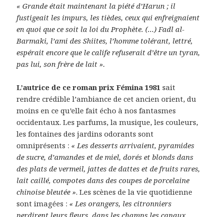
« Grande était maintenant la piété d’Harun ; il
fustigeait les impurs, les tièdes, ceux qui enfreignaient
en quoi que ce soit la loi du Prophète. (…) Fadl al-
Barmaki, l’ami des Shiites, l’homme tolérant, lettré,
espérait encore que le calife refuserait d’être un tyran,
pas lui, son frère de lait ».
L’autrice de ce roman prix Fémina 1981
sait
rendre crédible l’ambiance de cet ancien orient, du
moins en ce qu’elle fait écho à nos fantasmes
occidentaux. Les parfums, la musique, les couleurs,
les fontaines des jardins odorants sont
omniprésents :
« Les desserts arrivaient, pyramides
de sucre, d’amandes et de miel, dorés et blonds dans
des plats de vermeil, jattes de dattes et de fruits rares,
lait caillé, compotes dans des coupes de porcelaine
chinoise bleutée »
. Les scènes de la vie quotidienne
sont imagées :
« Les orangers, les citronniers
perdirent leurs fleurs, dans les champs les canaux