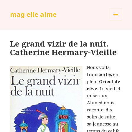
mag elle aime
MENU
ET
WIDGETS
Le grand vizir de la nuit.
Catherine Hermary-Vieille
Nous voilà
transportés en
plein
Orient de
rêve.
Le vieil et
miséreux
Ahmed nous
raconte, dix
soirs de suite,
sa jeunesse au
temps du calife