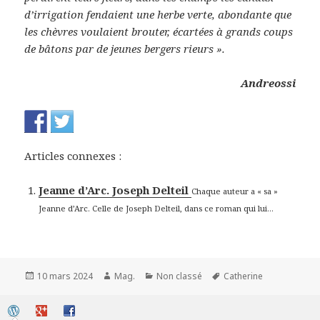
d’irrigation fendaient une herbe verte, abondante que
les chèvres voulaient brouter, écartées à grands coups
de bâtons par de jeunes bergers rieurs ».
Andreossi
Articles connexes :
Jeanne d’Arc. Joseph Delteil
Chaque auteur a « sa »
Jeanne d’Arc. Celle de Joseph Delteil, dans ce roman qui lui...
Publié
Auteur
Catégories
Mots-
10 mars 2024
Mag.
Non classé
Catherine
le
clés