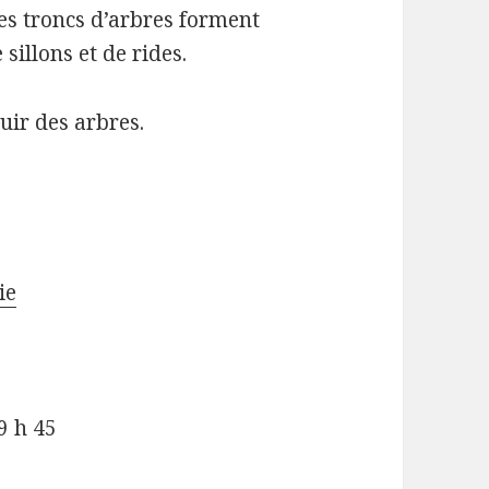
 les troncs d’arbres forment
illons et de rides.
cuir des arbres.
ie
9 h 45