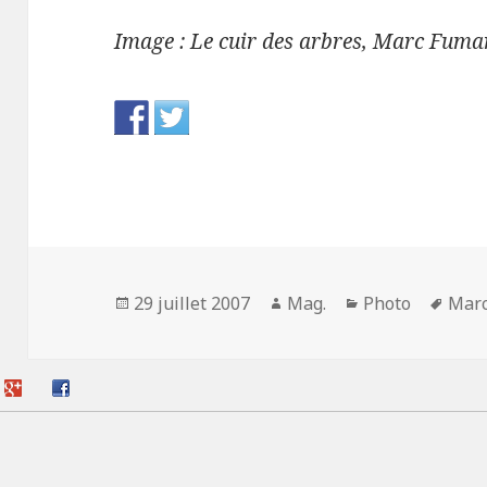
Image : Le cuir des arbres, Marc Fuma
Publié
Auteur
Catégories
Mots
29 juillet 2007
Mag.
Photo
Marc
le
clés