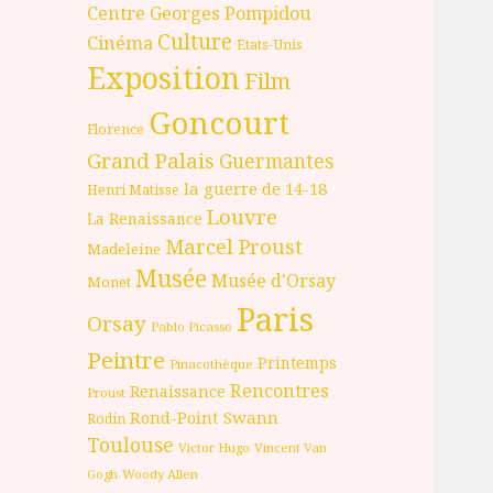
Centre Georges Pompidou
Culture
Cinéma
Etats-Unis
Exposition
Film
Goncourt
Florence
Grand Palais
Guermantes
la guerre de 14-18
Henri Matisse
Louvre
La Renaissance
Marcel Proust
Madeleine
Musée
Musée d'Orsay
Monet
Paris
Orsay
Pablo Picasso
Peintre
Printemps
Pinacothèque
Rencontres
Renaissance
Proust
Rond-Point
Swann
Rodin
Toulouse
Victor Hugo
Vincent Van
Gogh
Woody Allen