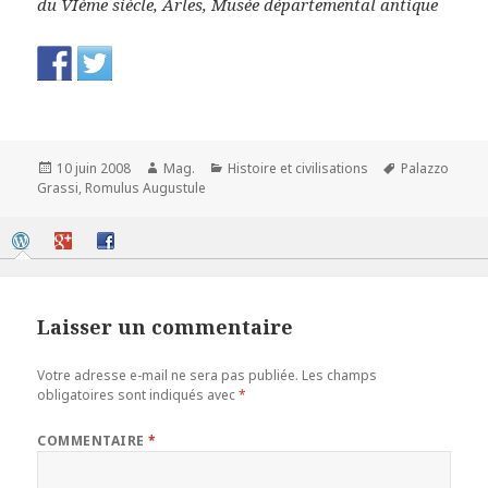
du VIème siècle, Arles, Musée départemental antique
Publié
Auteur
Catégories
Mots-
10 juin 2008
Mag.
Histoire et civilisations
Palazzo
le
clés
Grassi
,
Romulus Augustule
Laisser un commentaire
Votre adresse e-mail ne sera pas publiée.
Les champs
obligatoires sont indiqués avec
*
COMMENTAIRE
*