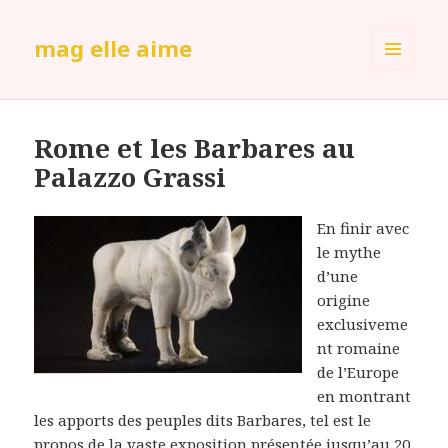
mag elle aime
MENU
ET
WIDGETS
Rome et les Barbares au
Palazzo Grassi
En finir avec
le mythe
d’une
origine
exclusiveme
nt romaine
de l’Europe
en montrant
les apports des peuples dits Barbares, tel est le
propos de la vaste exposition présentée jusqu’au 20