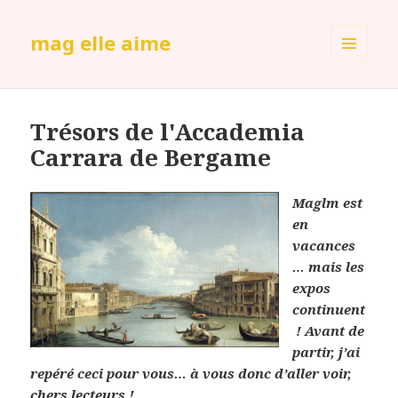
mag elle aime
MENU
ET
WIDGETS
Trésors de l'Accademia
Carrara de Bergame
Maglm est
en
vacances
… mais les
expos
continuent
! Avant de
partir, j’ai
repéré ceci pour vous… à vous donc d’aller voir,
chers lecteurs !