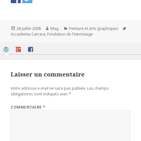
Publié
Auteur
Catégories
Mots-
28 juillet 2008
Mag.
Peinture et arts graphiques
le
clés
Accademia Carrara
,
Fondation de l'Hermitage
Laisser un commentaire
Votre adresse e-mail ne sera pas publiée.
Les champs
obligatoires sont indiqués avec
*
COMMENTAIRE
*