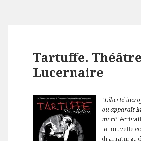
Tartuffe. Théâtr
Lucernaire
"Liberté incroy
qu’apparaît M
mort"
écrivait
la nouvelle é
dramaturge da