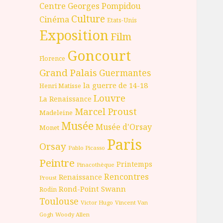
Centre Georges Pompidou
Culture
Cinéma
Etats-Unis
Exposition
Film
Goncourt
Florence
Grand Palais
Guermantes
la guerre de 14-18
Henri Matisse
Louvre
La Renaissance
Marcel Proust
Madeleine
Musée
Musée d'Orsay
Monet
Paris
Orsay
Pablo Picasso
Peintre
Printemps
Pinacothèque
Rencontres
Renaissance
Proust
Rond-Point
Swann
Rodin
Toulouse
Victor Hugo
Vincent Van
Gogh
Woody Allen