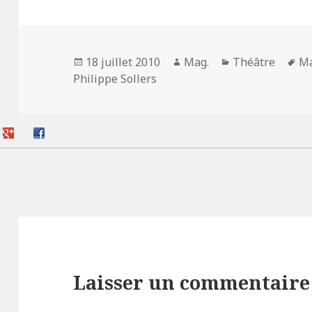
Publié
Auteur
Catégories
Mo
18 juillet 2010
Mag.
Théâtre
Ma
le
cl
Philippe Sollers
Laisser un commentaire