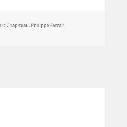
ts-
rc Chapiteau
,
Philippe Ferran
,
és