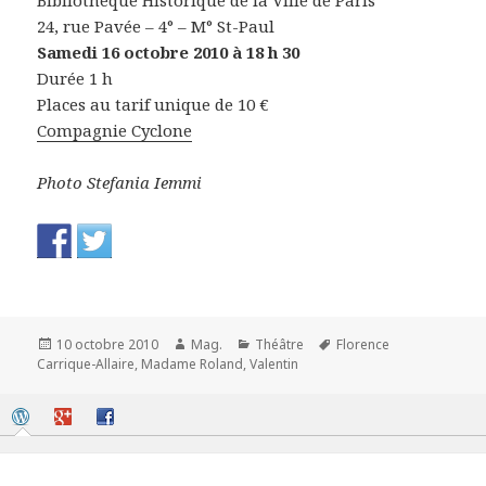
24, rue Pavée – 4° – M° St-Paul
Samedi 16 octobre 2010 à 18 h 30
Durée 1 h
Places au tarif unique de 10 €
Compagnie Cyclone
Photo Stefania Iemmi
Publié
Auteur
Catégories
Mots-
10 octobre 2010
Mag.
Théâtre
Florence
le
clés
Carrique-Allaire
,
Madame Roland
,
Valentin