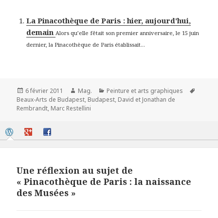
La Pinacothèque de Paris : hier, aujourd'hui,
demain
Alors qu’elle fêtait son premier anniversaire, le 15 juin
dernier, la Pinacothèque de Paris établissait...
Publié
Auteur
Catégories
Mots-
6 février 2011
Mag.
Peinture et arts graphiques
le
clés
Beaux-Arts de Budapest
,
Budapest
,
David et Jonathan de
Rembrandt
,
Marc Restellini
Une réflexion au sujet de
« Pinacothèque de Paris : la naissance
des Musées »