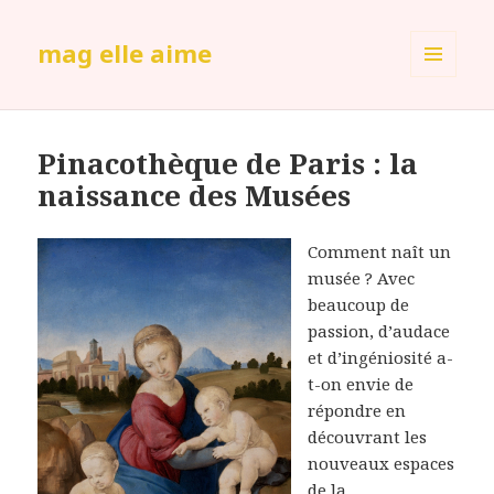
mag elle aime
MENU
ET
WIDGETS
Pinacothèque de Paris : la
naissance des Musées
Comment naît un
musée ? Avec
beaucoup de
passion, d’audace
et d’ingéniosité a-
t-on envie de
répondre en
découvrant les
nouveaux espaces
de la