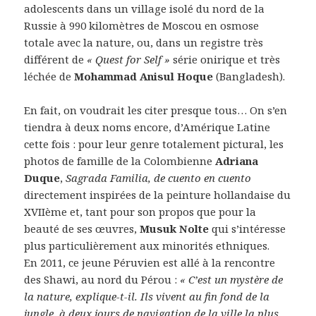
adolescents dans un village isolé du nord de la
Russie à 990 kilomètres de Moscou en osmose
totale avec la nature, ou, dans un registre très
différent de
« Quest for Self »
série onirique et très
léchée de
Mohammad Anisul Hoque
(Bangladesh).
En fait, on voudrait les citer presque tous… On s’en
tiendra à deux noms encore, d’Amérique Latine
cette fois : pour leur genre totalement pictural, les
photos de famille de la Colombienne
Adriana
Duque
,
Sagrada Familia, de cuento en cuento
directement inspirées de la peinture hollandaise du
XVIIème et, tant pour son propos que pour la
beauté de ses œuvres,
Musuk Nolte
qui s’intéresse
plus particulièrement aux minorités ethniques.
En 2011, ce jeune Péruvien est allé à la rencontre
des Shawi, au nord du Pérou :
« C’est un mystère de
la nature, explique-t-il. Ils vivent au fin fond de la
jungle, à deux jours de navigation de la ville la plus