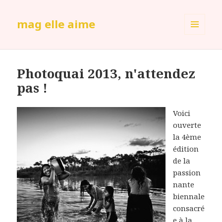
mag elle aime
MENU
ET
WIDGETS
Photoquai 2013, n'attendez
pas !
Voici
ouverte
la 4ème
édition
de la
passion
nante
biennale
consacré
e à la