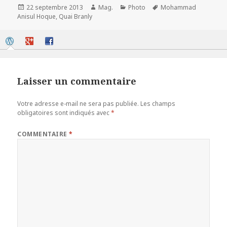
Publié
Auteur
Catégories
Mots-
22 septembre 2013
Mag.
Photo
Mohammad
le
clés
Anisul Hoque
,
Quai Branly
Laisser un commentaire
Votre adresse e-mail ne sera pas publiée.
Les champs
obligatoires sont indiqués avec
*
COMMENTAIRE
*